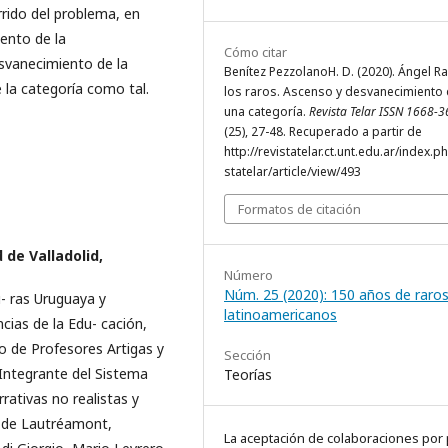
rrido del problema, en
iento de la
Cómo citar
esvanecimiento de la
Benítez PezzolanoH. D. (2020). Ángel R
e la categoría como tal.
los raros. Ascenso y desvanecimiento
una categoría.
Revista Telar ISSN 1668-
(25), 27-48. Recuperado a partir de
http://revistatelar.ct.unt.edu.ar/index.p
statelar/article/view/493
Formatos de citación
 de Valladolid,
Número
Núm. 25 (2020): 150 años de raro
- ras Uruguaya y
latinoamericanos
ias de la Edu- cación,
to de Profesores Artigas y
Sección
 Integrante del Sistema
Teorías
rrativas no realistas y
s de Lautréamont,
La aceptación de colaboraciones por 