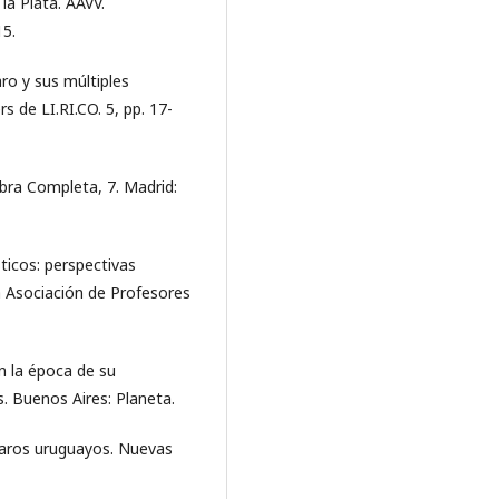
 la Plata. AAVV.
15.
ro y sus múltiples
 de LI.RI.CO. 5, pp. 17-
bra Completa, 7. Madrid:
ticos: perspectivas
 la Asociación de Profesores
n la época de su
s. Buenos Aires: Planeta.
 Raros uruguayos. Nuevas