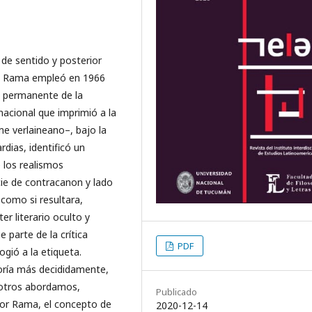
 de sentido y posterior
gel Rama empleó en 1966
y permanente de la
nacional que imprimió a la
e verlaineano–, bajo la
rdias, identificó un
 los realismos
cie de contracanon y lado
como si resultara,
r literario oculto y
 parte de la crítica
PDF
gió a la etiqueta.
oría más decididamente,
sotros abordamos,
Publicado
por Rama, el concepto de
2020-12-14