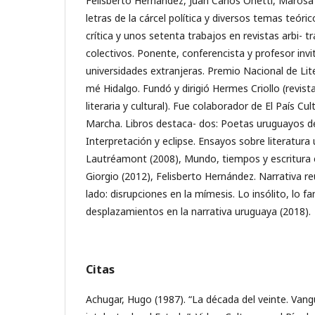
Felisberto Hernández, Juan Carlos Onetti, Marosa 
letras de la cárcel política y diversos temas teóric
crítica y unos setenta trabajos en revistas arbi- 
colectivos. Ponente, conferencista y profesor inv
universidades extranjeras. Premio Nacional de Lit
mé Hidalgo. Fundó y dirigió Hermes Criollo (revista 
literaria y cultural). Fue colaborador de El País C
Marcha. Libros destaca- dos: Poetas uruguayos de
Interpretación y eclipse. Ensayos sobre literatura 
Lautréamont (2008), Mundo, tiempos y escritura 
Giorgio (2012), Felisberto Hernández. Narrativa re
lado: disrupciones en la mímesis. Lo insólito, lo fa
desplazamientos en la narrativa uruguaya (2018).
Citas
Achugar, Hugo (1987). “La década del veinte. Vangu