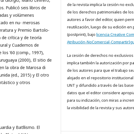
di Giorgio, Mario Levrero,
de la revista implica la cesión no excl
os. Publicó seis libros de
de los derechos patrimoniales de los
tradas y volúmenes
autores a favor del editor, quien perm
itado en nu- merosas
reutilización, luego de su edición en
eratura y Premio Bartolo-
(postprint), bajo
licencia Creative C
de crítica y de teoría
Atribución-NoComercial-CompartirIgu
ultural y Cuadernos de
 los ‘60 (comp., 1997),
La cesión de derechos no exclusivos
uruguaya (2000), El sitio de
implica también la autorización por p
en la obra de Marosa di
de los autores para que el trabajo se
unida (ed., 2015) y El otro
alojado en el repositorio institucional
ntástico y otros
UNT y difundido a través de las base
datos que el editor considere aprop
para su indización, con miras a incre
la visibilidad de la revista y sus autor
ardia y Batllismo. El