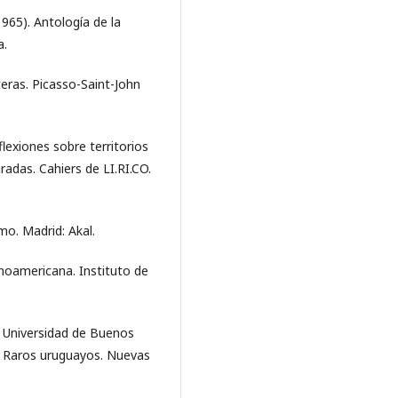
1965). Antología de la
a.
teras. Picasso-Saint-John
flexiones sobre territorios
radas. Cahiers de LI.RI.CO.
mo. Madrid: Akal.
atinoamericana. Instituto de
, Universidad de Buenos
0). Raros uruguayos. Nuevas