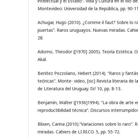
intelectual y el Estado”. Vida y Cultura en el Río de
Montevideo: Universidad de la República, pp. 90-1
Achugar, Hugo (2010). ¿Comme il faut? Sobre lo ra
puertas”. Raros uruguayos. Nuevas miradas. Cahiers
28.
Adorno, Theodor ([1970] 2005). Teoría Estética. O
Akal.
Benítez Pezzolano, Hebert (2014). “Raros y fantás
teóricas”. Monte- video, [sic] Revista literaria de
de Literatura del Uruguay. IV/ 10, pp. 8-13.
Benjamin, Walter ([1936]1994). “La obra de arte e
reproductibilidad técnica”. Discursos interrumpido
Blixen, Carina (2010).”Variaciones sobre lo raro”.
miradas. Cahiers de LI.RI.CO. 5, pp. 55-72.