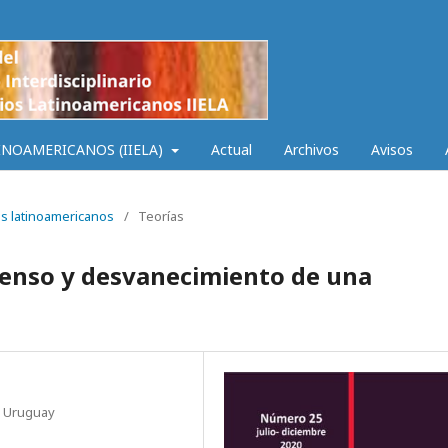
INOAMERICANOS (IIELA)
Actual
Archivos
Avisos
os latinoamericanos
/
Teorías
censo y desvanecimiento de una
a Uruguay