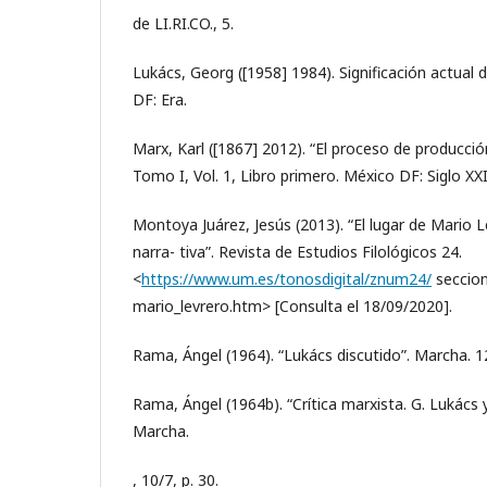
de LI.RI.CO., 5.
Lukács, Georg ([1958] 1984). Significación actual d
DF: Era.
Marx, Karl ([1867] 2012). “El proceso de producción 
Tomo I, Vol. 1, Libro primero. México DF: Siglo XXI
Montoya Juárez, Jesús (2013). “El lugar de Mario L
narra- tiva”. Revista de Estudios Filológicos 24.
<
https://www.um.es/tonosdigital/znum24/
seccion
mario_levrero.htm> [Consulta el 18/09/2020].
Rama, Ángel (1964). “Lukács discutido”. Marcha. 12
Rama, Ángel (1964b). “Crítica marxista. G. Lukács 
Marcha.
, 10/7, p. 30.