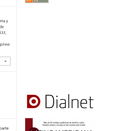
ama y
 de
3633
,
hp/revi
s
parte