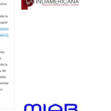
usiva
ite la
 papel
ommons
al 3.0
arte
a
 de la
s de
iadas
mentar
es.