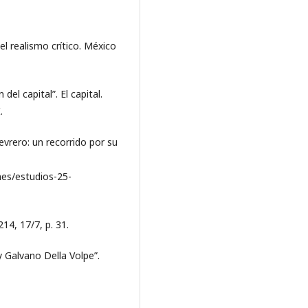
el realismo crítico. México
del capital”. El capital.
.
evrero: un recorrido por su
es/estudios-25-
14, 17/7, p. 31.
y Galvano Della Volpe”.