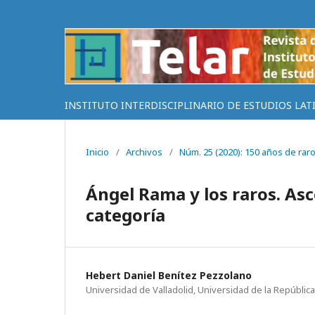
INSTITUTO INTERDISCIPLINARIO DE ESTUDIOS LAT
Inicio
/
Archivos
/
Núm. 25 (2020): 150 años de rar
Ángel Rama y los raros. As
categoría
Hebert Daniel Benítez Pezzolano
Universidad de Valladolid, Universidad de la Repúblic