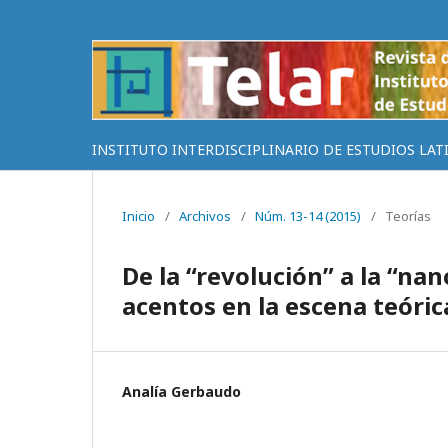
INSTITUTO INTERDISCIPLINARIO DE ESTUDIOS LAT
Inicio
/
Archivos
/
Núm. 13-14 (2015)
/
Teorías
De la “revolución” a la “nan
acentos en la escena teór
Analía Gerbaudo