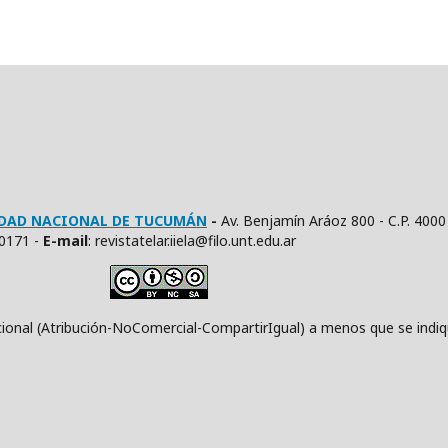
SIDAD NACIONAL DE TUCUMÁN
-
Av. Benjamín Aráoz 800 - C.P. 4000
10171 -
E
-mail
: revistatelar.iiela@filo.unt.edu.ar
ución-NoComercial-CompartirIgual) a menos que se indique