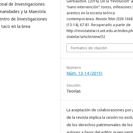
GerbaudoA. (2016). De la “revolución” a
onal de Investigaciones
“nano-intervención”: tonos, inflexiones 
umanidades y la Maestría
acentos en la escena teórica
Centro de Investigaciones
contemporánea.
Revista Telar ISSN 166
(13-14), 67-81. Recuperado a partir de
l taco en la brea
http://revistatelar.ct.unt.edu.ar/index.p
statelar/article/view/32
Formatos de citación
Número
Núm. 13-14 (2015)
Sección
Teorías
La aceptación de colaboraciones por 
de la revista implica la cesión no excl
de los derechos patrimoniales de los
autores a favor del editor, quien perm