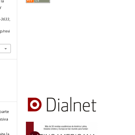
 la
y
8-3633
,
hp/revi
parte
usiva
ite la