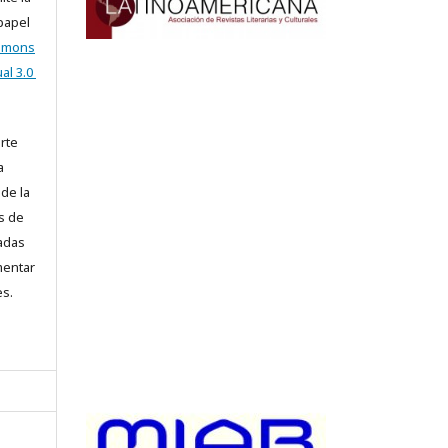
 papel
ommons
al 3.0
arte
a
 de la
s de
iadas
mentar
es.