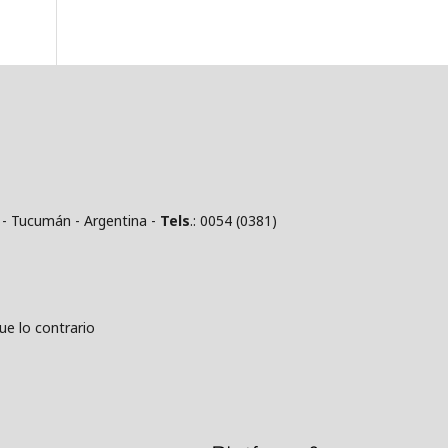
 - Tucumán - Argentina -
Tels
.: 0054 (0381)
 lo contrario