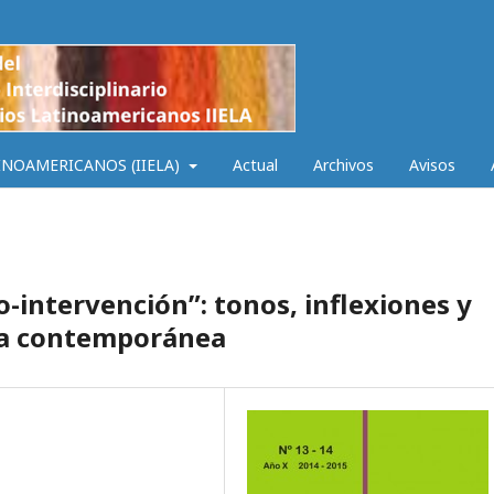
INOAMERICANOS (IIELA)
Actual
Archivos
Avisos
o-intervención”: tonos, inflexiones y
ica contemporánea