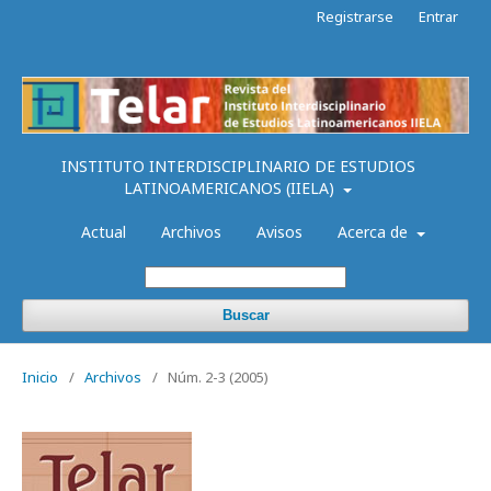
Registrarse
Entrar
INSTITUTO INTERDISCIPLINARIO DE ESTUDIOS
LATINOAMERICANOS (IIELA)
Actual
Archivos
Avisos
Acerca de
Buscar
Inicio
/
Archivos
/
Núm. 2-3 (2005)