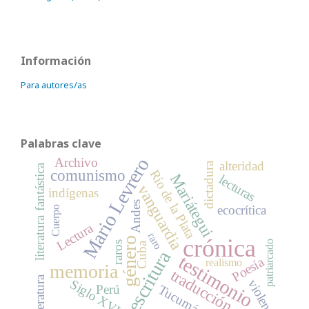
Información
Para autores/as
Palabras clave
Mario Levrero
Archivo
alteridad
dictadura
literatura fantástica
comunismo
Río de la Plata
Mariátegui
lecturas
vanguardia
indígenas
Andes
ecocrítica
Cuerpo
Lectura
raro
crónica
género
patriarcado
raros
Cuba
escritura
testimonio
Poesía
realismo
memoria
traducción
literatura
Siglo XVI
violencia
Tucumán
Perú