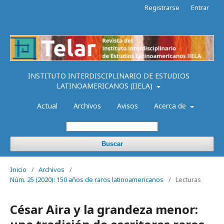
Registrarse
Entrar
INSTITUTO INTERDISCIPLINARIO DE ESTUDIOS
LATINOAMERICANOS (IIELA)
Actual
Archivos
Avisos
Acerca de
Buscar
Inicio
/
Archivos
/
Núm. 25 (2020): 150 años de raros latinoamericanos
/
Lecturas
César Aira y la grandeza menor: