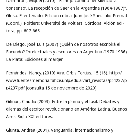
Dalmaroni, Miguel (2010). “El largo camino del ‘silencio’ al
‘consenso’. La recepción de Saer en la Argentina (1964-1987)”.
Glosa. El entenado. Edición crítica. Juan José Saer. Julio Premat.
(Coord.). Poitiers: Université de Poitiers. Córdoba: Alción edi-
tora, pp. 607-663.
De Diego, José Luis (2007) ¿Quién de nosotros escribirá el
Facundo? Intelectuales y escritores en Argentina (1970-1986).
La Plata: Ediciones al margen.
Fernández, Nancy. (2010) Aira. Orbis Tertius, 15 (16). http://
www.fuentesmemoria.fahce.unlp.edu.ar/art_revistas/pr.4237/p
r.4237.pdf [consulta 15 de noviembre de 2020].
Gilman, Claudia (2003). Entre la pluma y el fusil. Debates y
dilemas del escritor revolucionario en América Latina. Buenos
Aires: Siglo XXI editores.
Giunta, Andrea (2001). Vanguardia, internacionalismo y