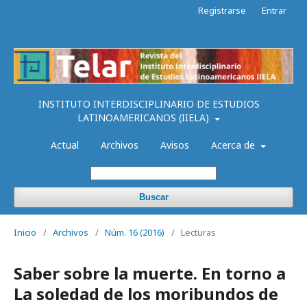
Registrarse
Entrar
INSTITUTO INTERDISCIPLINARIO DE ESTUDIOS
LATINOAMERICANOS (IIELA)
Actual
Archivos
Avisos
Acerca de
Buscar
Inicio
/
Archivos
/
Núm. 16 (2016)
/
Lecturas
Saber sobre la muerte. En torno a
La soledad de los moribundos de