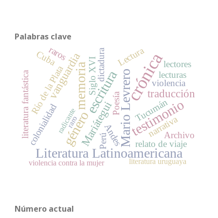
Palabras clave
raros
Lectura
dictadura
Cuba
crónica
vanguardia
Siglo XVI
lectores
memoria
Río de la Plata
escritura
Mario Levrero
literatura fantástica
lecturas
violencia
traducción
Poesía
testimonio
Tucumán
Mariátegui
colonialidad
radicante
género
narrativa
raro
Andes
Archivo
Perú
relato de viaje
Literatura Latinoamericana
literatura uruguaya
violencia contra la mujer
Número actual