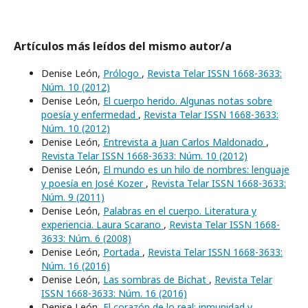
Artículos más leídos del mismo autor/a
Denise León,
Prólogo
,
Revista Telar ISSN 1668-3633:
Núm. 10 (2012)
Denise León,
El cuerpo herido. Algunas notas sobre
poesía y enfermedad
,
Revista Telar ISSN 1668-3633:
Núm. 10 (2012)
Denise León,
Entrevista a Juan Carlos Maldonado
,
Revista Telar ISSN 1668-3633: Núm. 10 (2012)
Denise León,
El mundo es un hilo de nombres: lenguaje
y poesía en José Kozer
,
Revista Telar ISSN 1668-3633:
Núm. 9 (2011)
Denise León,
Palabras en el cuerpo. Literatura y
experiencia. Laura Scarano
,
Revista Telar ISSN 1668-
3633: Núm. 6 (2008)
Denise León,
Portada
,
Revista Telar ISSN 1668-3633:
Núm. 16 (2016)
Denise León,
Las sombras de Bichat
,
Revista Telar
ISSN 1668-3633: Núm. 16 (2016)
Denise León,
El corazón de lo real: inmunidad y