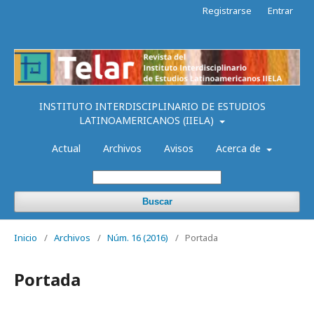
Registrarse
Entrar
INSTITUTO INTERDISCIPLINARIO DE ESTUDIOS
LATINOAMERICANOS (IIELA)
Actual
Archivos
Avisos
Acerca de
Buscar
Inicio
/
Archivos
/
Núm. 16 (2016)
/
Portada
Portada