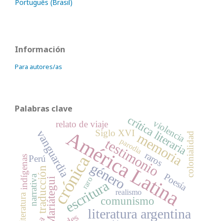
Português (Brasil)
Información
Para autores/as
Palabras clave
crítica literaria
violencia
relato de viaje
América Latina
Siglo XVI
vanguardia
memoria
colonialidad
testimonio
parodia
raros
crónica
Perú
indígenas
género
traducción
Poesía
narrativa
raro
Mariátegui
escritura
realismo
literatura
comunismo
literatura argentina