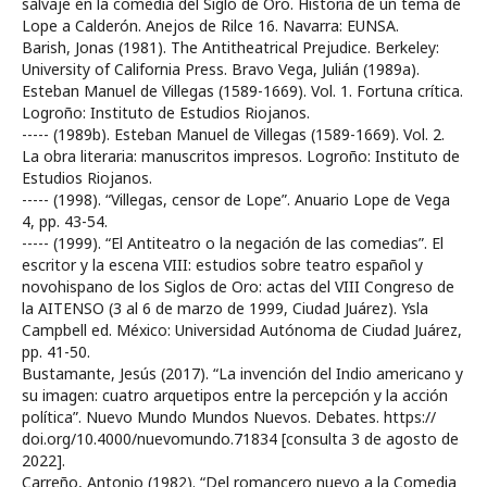
salvaje en la comedia del Siglo de Oro. Historia de un tema de
Lope a Calderón. Anejos de Rilce 16. Navarra: EUNSA.
Barish, Jonas (1981). The Antitheatrical Prejudice. Berkeley:
University of California Press. Bravo Vega, Julián (1989a).
Esteban Manuel de Villegas (1589-1669). Vol. 1. Fortuna crítica.
Logroño: Instituto de Estudios Riojanos.
----- (1989b). Esteban Manuel de Villegas (1589-1669). Vol. 2.
La obra literaria: manuscritos impresos. Logroño: Instituto de
Estudios Riojanos.
----- (1998). “Villegas, censor de Lope”. Anuario Lope de Vega
4, pp. 43-54.
----- (1999). “El Antiteatro o la negación de las comedias”. El
escritor y la escena VIII: estudios sobre teatro español y
novohispano de los Siglos de Oro: actas del VIII Congreso de
la AITENSO (3 al 6 de marzo de 1999, Ciudad Juárez). Ysla
Campbell ed. México: Universidad Autónoma de Ciudad Juárez,
pp. 41-50.
Bustamante, Jesús (2017). “La invención del Indio americano y
su imagen: cuatro arquetipos entre la percepción y la acción
política”. Nuevo Mundo Mundos Nuevos. Debates. https://
doi.org/10.4000/nuevomundo.71834 [consulta 3 de agosto de
2022].
Carreño, Antonio (1982). “Del romancero nuevo a la Comedia