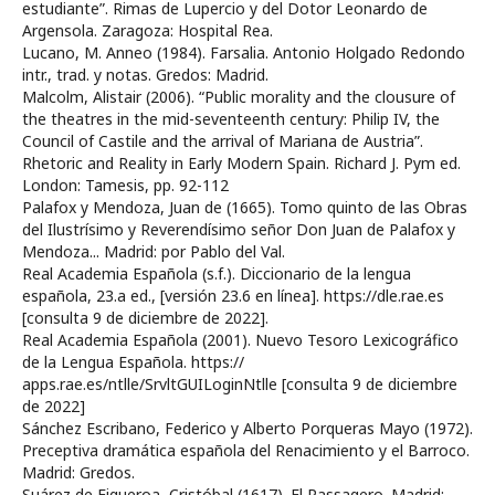
estudiante”. Rimas de Lupercio y del Dotor Leonardo de
Argensola. Zaragoza: Hospital Rea.
Lucano, M. Anneo (1984). Farsalia. Antonio Holgado Redondo
intr., trad. y notas. Gredos: Madrid.
Malcolm, Alistair (2006). “Public morality and the clousure of
the theatres in the mid-seventeenth century: Philip IV, the
Council of Castile and the arrival of Mariana de Austria”.
Rhetoric and Reality in Early Modern Spain. Richard J. Pym ed.
London: Tamesis, pp. 92-112
Palafox y Mendoza, Juan de (1665). Tomo quinto de las Obras
del Ilustrísimo y Reverendísimo señor Don Juan de Palafox y
Mendoza... Madrid: por Pablo del Val.
Real Academia Española (s.f.). Diccionario de la lengua
española, 23.a ed., [versión 23.6 en línea]. https://dle.rae.es
[consulta 9 de diciembre de 2022].
Real Academia Española (2001). Nuevo Tesoro Lexicográfico
de la Lengua Española. https://
apps.rae.es/ntlle/SrvltGUILoginNtlle [consulta 9 de diciembre
de 2022]
Sánchez Escribano, Federico y Alberto Porqueras Mayo (1972).
Preceptiva dramática española del Renacimiento y el Barroco.
Madrid: Gredos.
Suárez de Figueroa, Cristóbal (1617). El Passagero. Madrid: