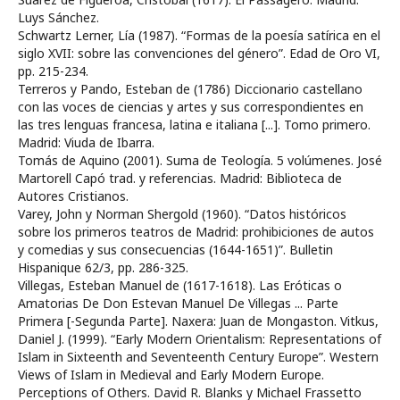
Luys Sánchez.
Schwartz Lerner, Lía (1987). “Formas de la poesía satírica en el
siglo XVII: sobre las convenciones del género”. Edad de Oro VI,
pp. 215-234.
Terreros y Pando, Esteban de (1786) Diccionario castellano
con las voces de ciencias y artes y sus correspondientes en
las tres lenguas francesa, latina e italiana [...]. Tomo primero.
Madrid: Viuda de Ibarra.
Tomás de Aquino (2001). Suma de Teología. 5 volúmenes. José
Martorell Capó trad. y referencias. Madrid: Biblioteca de
Autores Cristianos.
Varey, John y Norman Shergold (1960). “Datos históricos
sobre los primeros teatros de Madrid: prohibiciones de autos
y comedias y sus consecuencias (1644-1651)”. Bulletin
Hispanique 62/3, pp. 286-325.
Villegas, Esteban Manuel de (1617-1618). Las Eróticas o
Amatorias De Don Estevan Manuel De Villegas ... Parte
Primera [-Segunda Parte]. Naxera: Juan de Mongaston. Vitkus,
Daniel J. (1999). “Early Modern Orientalism: Representations of
Islam in Sixteenth and Seventeenth Century Europe”. Western
Views of Islam in Medieval and Early Modern Europe.
Perceptions of Others. David R. Blanks y Michael Frassetto