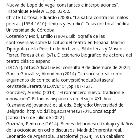
Nueva de Lope de Vega: constantes e interpolaciones”.
Hispanique Review L, pp. 33-52.
Chivite Tortosa, Eduardo (2008). “La sátira contra los malos
poetas (1554-1610): textos y estudio”. Tesis doctoral inédita.
Universidad de Córdoba.
Cotarelo y Mori, Emilio (1904). Bibliografía de las
controversias sobre la licitud del teatro en España. Madrid:
Tipografía de la Revista de Archivos, Bibliotecas y Museos.
Ferrer, Teresa et al. (s/f). Diccionario biográfico de actores del
teatro clásico español
(DICAT). https://dicat.uv.es [consulta 9 de diciembre de 2022].
García González, Almudena (2014). “Un suceso real como
argumento de comedia: la conversióndeLaBaltasara”.
RevistadeLiteraturaLXXVI/151,pp.101-121.
González, Aurelio (2013). “El romancero nuevo: tradición e
innovación”. Estudios hispánicos en el siglo XXI. Ana
Kuzmanović Jovanović et al. eds. Belgrado: Universidad de
Belgrado. http://old.fil.bg.ac.rs/ehes21/01Gonzalez.pdf
[consulta 6 de julio de 2022].
Guzmán, Pedro de (1614). Bienes del honesto trabajo y daños
de la ociosidad en ocho discursos. Madrid: Imprenta real.
Leonardo de Argensola, Bartolomé (1634). “A un caballero