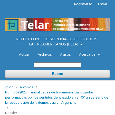
Registrarse
Entrar
INSTITUTO INTERDISCIPLINARIO DE ESTUDIOS
LATINOAMERICANOS (IIELA)
Actual
Archivos
Avisos
Acerca de
Buscar
Inicio
/
Archivos
/
Núm. 30 (2023): Teatralidades de la memoria. Las disputas
performativas por los sentidos del pasado en el 40° aniversario de
la recuperación de la democracia en Argentina
/
Dossier