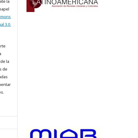
ite la
 papel
ommons
al 3.0
arte
a
 de la
s de
iadas
mentar
es.