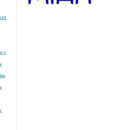
633:
io y
y
las
s
: