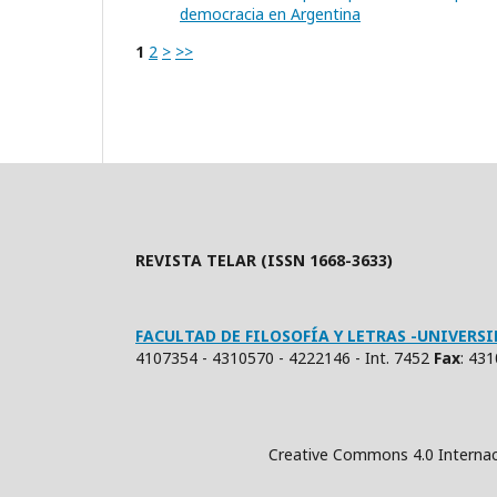
democracia en Argentina
1
2
>
>>
REVISTA TELAR (ISSN 1668-3633)
FACULTAD DE FILOSOFÍA Y LETRAS -UNIVER
4107354 - 4310570 - 4222146 - Int. 7452
Fax
: 43
Creative Commons 4.0 Internacional (Atrib