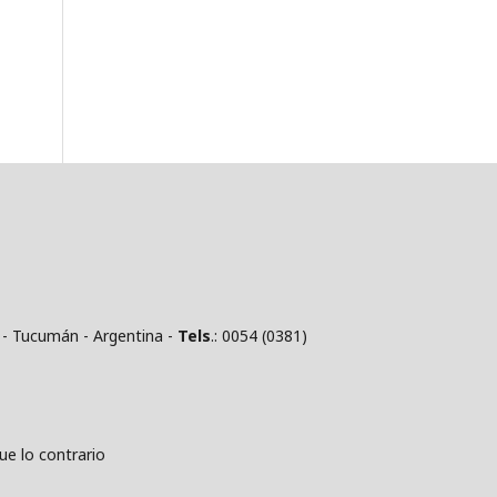
 - Tucumán - Argentina -
Tels
.: 0054 (0381)
 lo contrario