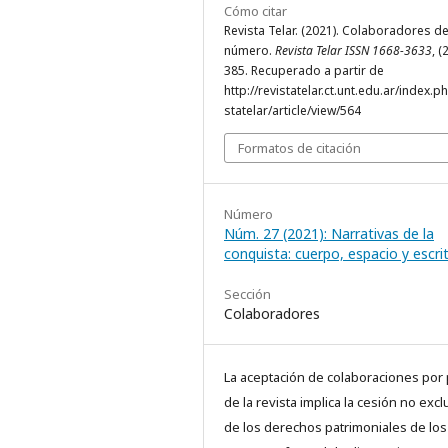
Cómo citar
Revista Telar. (2021). Colaboradores d
número.
Revista Telar ISSN 1668-3633
, (
385. Recuperado a partir de
http://revistatelar.ct.unt.edu.ar/index.p
statelar/article/view/564
Formatos de citación
Número
Núm. 27 (2021): Narrativas de la
conquista: cuerpo, espacio y escri
Sección
Colaboradores
La aceptación de colaboraciones por 
de la revista implica la cesión no excl
de los derechos patrimoniales de los