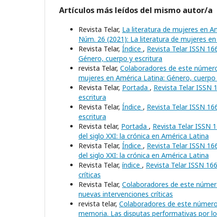
Artículos más leídos del mismo autor/a
Revista Telar,
La literatura de mujeres en A
Núm. 26 (2021): La literatura de mujeres en
Revista Telar,
Índice
,
Revista Telar ISSN 16
Género, cuerpo y escritura
revista Telar,
Colaboradores de este núme
mujeres en América Latina: Género, cuerpo 
Revista Telar,
Portada
,
Revista Telar ISSN 
escritura
Revista Telar,
Índice
,
Revista Telar ISSN 166
escritura
Revista telar,
Portada
,
Revista Telar ISSN 1
del siglo XXI: la crónica en América Latina
Revista Telar,
Índice
,
Revista Telar ISSN 166
del siglo XXI: la crónica en América Latina
Revista Telar,
índice
,
Revista Telar ISSN 16
críticas
Revista Telar,
Colaboradores de este núme
nuevas intervenciones críticas
revista telar,
Colaboradores de este númer
memoria. Las disputas performativas por los