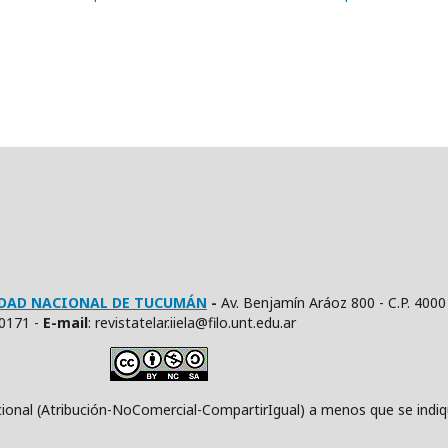
SIDAD NACIONAL DE TUCUMÁN
-
Av. Benjamín Aráoz 800 - C.P. 4000
10171 -
E
-mail
: revistatelar.iiela@filo.unt.edu.ar
ución-NoComercial-CompartirIgual) a menos que se indique