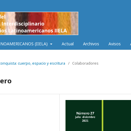
INOAMERICANOS (IIELA)
Actual
Archivos
Avisos
 conquista: cuerpo, espacio y escritura
/
Colaboradores
mero