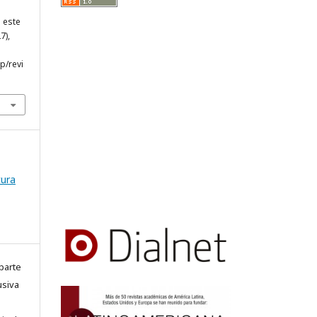
e este
27),
hp/revi
tura
parte
usiva