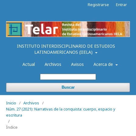
Registrarse
Entrar
INSTITUTO INTERDISCIPLINARIO DE ESTUDIOS
LATINOAMERICANOS (IIELA)
Actual
Archivos
Avisos
Acerca de
Buscar
Inicio
/
Archivos
/
Núm. 27 (2021): Narrativas de la conquista: cuerpo, espacio y
escritura
/
Índice