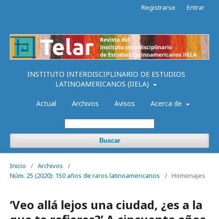
Registrarse
Entrar
INSTITUTO INTERDISCIPLINARIO DE ESTUDIOS
LATINOAMERICANOS (IIELA)
Actual
Archivos
Avisos
Acerca de
Buscar
Inicio
/
Archivos
/
Núm. 25 (2020): 150 años de raros latinoamericanos
/
Homenajes
‘Veo allá lejos una ciudad, ¿es a la