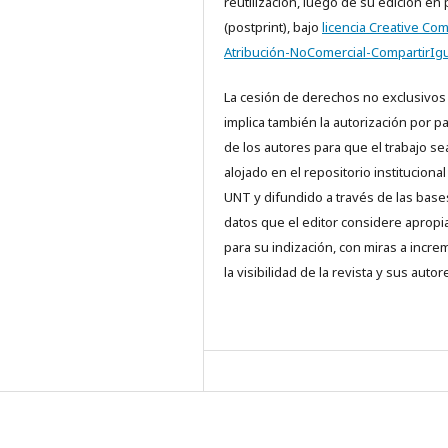
reutilización, luego de su edición en
(postprint), bajo
licencia Creative C
Atribución-NoComercial-CompartirIgu
La cesión de derechos no exclusivos
implica también la autorización por p
de los autores para que el trabajo se
alojado en el repositorio institucional
UNT y difundido a través de las base
datos que el editor considere aprop
para su indización, con miras a incre
la visibilidad de la revista y sus autor