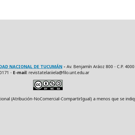
SIDAD NACIONAL DE TUCUMÁN
-
Av. Benjamín Aráoz 800 - C.P. 4000
10171 -
E
-mail
: revistatelar.iiela@filo.unt.edu.ar
ución-NoComercial-CompartirIgual) a menos que se indique