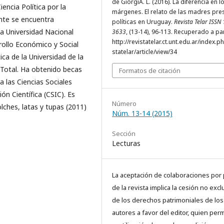
de GiorgiA. L. (2016). La diferencia en l
encia Política por la
márgenes. El relato de las madres pre
ente se encuentra
políticas en Uruguay.
Revista Telar ISSN
la Universidad Nacional
3633
, (13-14), 96-113. Recuperado a par
http://revistatelar.ct.unt.edu.ar/index.p
rollo Económico y Social
statelar/article/view/34
ica de la Universidad de la
 Total. Ha obtenido becas
Formatos de citación
 las Ciencias Sociales
ón Científica (CSIC). Es
Número
olches, latas y tupas (2011)
Núm. 13-14 (2015)
Sección
Lecturas
La aceptación de colaboraciones por 
de la revista implica la cesión no excl
de los derechos patrimoniales de los
autores a favor del editor, quien perm