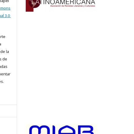
 papel
ommons
al 3.0
arte
a
 de la
s de
iadas
mentar
es.