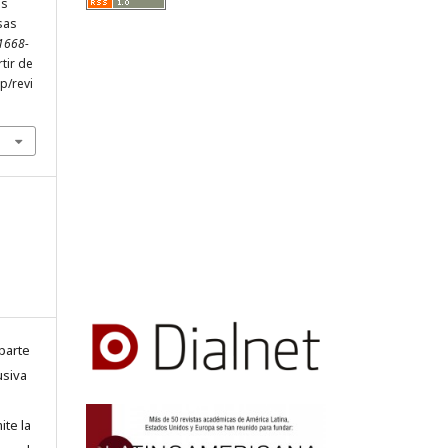
os
sas
 1668-
tir de
hp/revi
parte
usiva
ite la