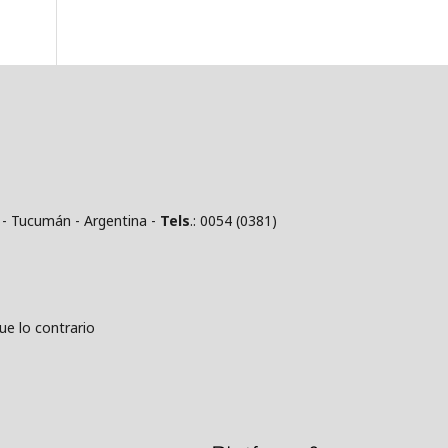
 - Tucumán - Argentina -
Tels
.: 0054 (0381)
 lo contrario