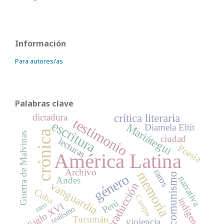
Información
Para autores/as
Palabras clave
crítica literaria
dictadura
testimonio
escritura
Mariátegui
Diamela Eltit
crónica
Guerra de Malvinas
ciudad
lecturas
Poesía
América Latina
Archivo
raros
memoria
comunismo
género
narrativa
Andes
vanguardia
traducción
Cuba
Cuerpo
indígenas
Perú
raro
Siglo XVI
realismo
Tucumán
violencia