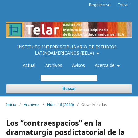
Registrarse
Entrar
INSTITUTO INTERDISCIPLINARIO DE ESTUDIOS
LATINOAMERICANOS (IIELA)
Actual
Archivos
Avisos
Acerca de
Buscar
Inicio
/
Archivos
/
Núm. 16 (2016)
/
Otras Miradas
Los “contraespacios” en la
dramaturgia posdictatorial de la