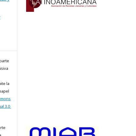
y
parte
usiva
ite la
 papel
ommons
al 3.0
arte
a