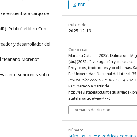
PDF
 y se encuentra a cargo de
Publicado
R). Publicó el libro Con
2025-12-19
creador y desarrollador del
Cómo citar
Mariana Catalin. (2025). Dalmaroni, Mig
nal “Mariano Moreno”
(dir.) (2025). Investigación y literatura.
Proyectos, tradiciones y problemas. S
Fe: Universidad Nacional del Litoral. 35
uevas intervenciones sobre
Revista Telar ISSN 1668-3633
, (35), 292-3
Recuperado a partir de
http://revistatelar.ct.unt.edu.ar/index.p
statelar/article/view/770
Formatos de citación
Número
Núm. 35 (2025): Poéticas comunis