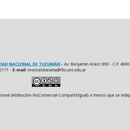
SIDAD NACIONAL DE TUCUMÁN
-
Av. Benjamín Aráoz 800 - C.P. 4000
10171 -
E
-mail
: revistatelar.iiela@filo.unt.edu.ar
ución-NoComercial-CompartirIgual) a menos que se indique