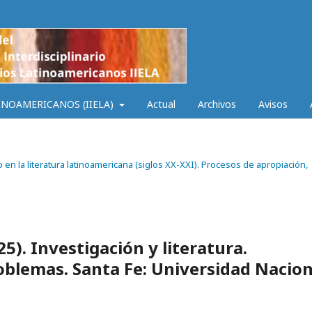
INOAMERICANOS (IIELA)
Actual
Archivos
Avisos
 en la literatura latinoamericana (siglos XX-XXI). Procesos de apropiación,
25). Investigación y literatura.
roblemas. Santa Fe: Universidad Nacion