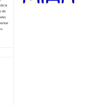
 de la
s de
iadas
mentar
es.