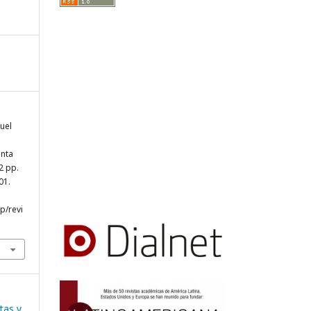
uel
anta
2 pp.
01.
hp/revi
tas y