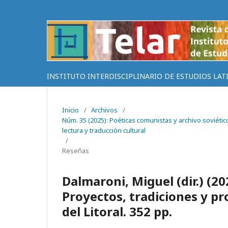
INSTITUTO INTERDISCIPLINARIO DE ESTUDIOS LAT
Inicio
/
Archivos
/
Núm. 35 (2025): Poéticas comunistas y archivo soviético
lectura y traducción cultural
/
Reseñas
Dalmaroni, Miguel (dir.) (20
Proyectos, tradiciones y p
del Litoral. 352 pp.