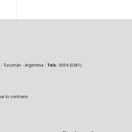
 - Tucumán - Argentina -
Tels
.: 0054 (0381)
 lo contrario