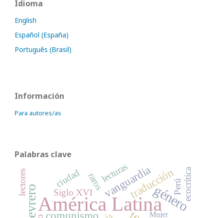
Idioma
English
Español (España)
Português (Brasil)
Información
Para autores/as
Palabras clave
lecturas
vanguardia
traducción
ecocrítica
ciudad
lectores
raros
Perú
género
Siglo XVI
América Latina
comunismo
Mujer