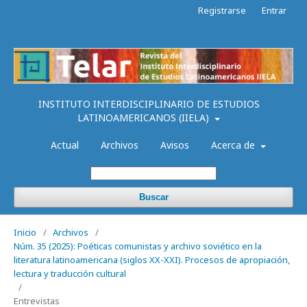
Registrarse
Entrar
INSTITUTO INTERDISCIPLINARIO DE ESTUDIOS
LATINOAMERICANOS (IIELA)
Actual
Archivos
Avisos
Acerca de
Buscar
Inicio
/
Archivos
/
Núm. 35 (2025): Poéticas comunistas y archivo soviético en la
literatura latinoamericana (siglos XX-XXI). Procesos de apropiación,
lectura y traducción cultural
/
Entrevistas