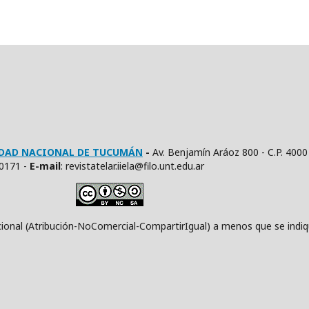
SIDAD NACIONAL DE TUCUMÁN
-
Av. Benjamín Aráoz 800 - C.P. 4000
10171 -
E
-mail
: revistatelar.iiela@filo.unt.edu.ar
ución-NoComercial-CompartirIgual) a menos que se indique