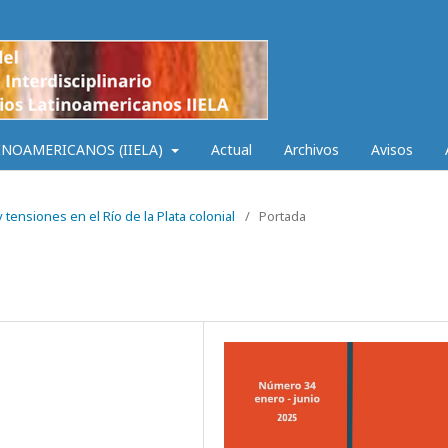
INOAMERICANOS (IIELA)
Actual
Archivos
Avisos
 tensiones en el Río de la Plata colonial
/
Portada