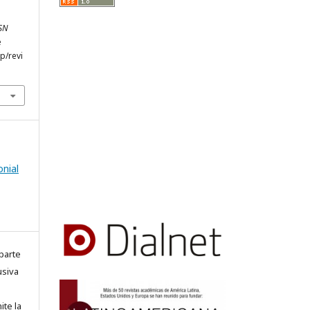
SSN
e
hp/revi
onial
parte
usiva
ite la