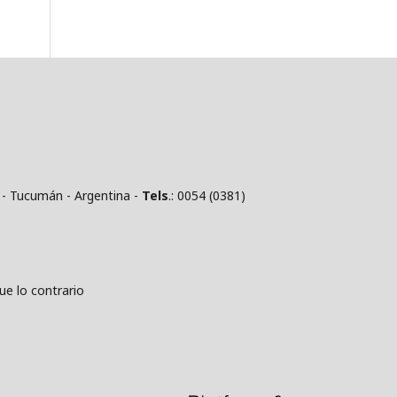
 - Tucumán - Argentina -
Tels
.: 0054 (0381)
 lo contrario