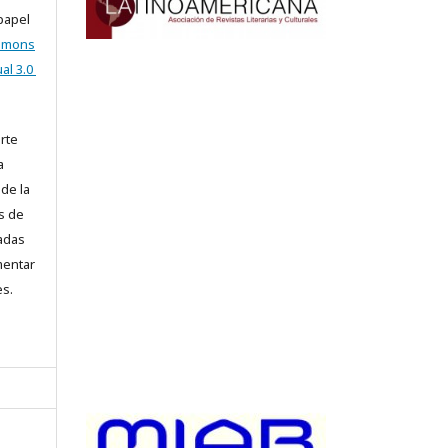
 papel
ommons
al 3.0
arte
a
 de la
s de
iadas
mentar
es.