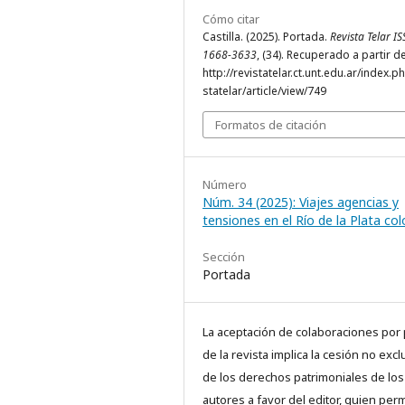
Cómo citar
Castilla. (2025). Portada.
Revista Telar I
1668-3633
, (34). Recuperado a partir d
http://revistatelar.ct.unt.edu.ar/index.p
statelar/article/view/749
Formatos de citación
Número
Núm. 34 (2025): Viajes agencias y
tensiones en el Río de la Plata col
Sección
Portada
La aceptación de colaboraciones por 
de la revista implica la cesión no excl
de los derechos patrimoniales de los
autores a favor del editor, quien perm