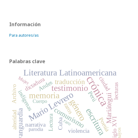
Información
Para autores/as
Palabras clave
Literatura Latinoamericana
crónica
Mujer
ciudad
dictadura
traducción
Andes
lecturas
testimonio
Archivo
indígenas
Mario Levrero
Perú
memoria
Mariátegui
género
Cuerpo
raros
comunismo
escritura
vanguardia
alteridad
Lectura
Poesía
Siglo XVI
Cuba
raro
narrativa
parodia
Ensayos
violencia