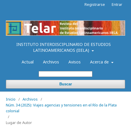
Registrarse
Entrar
INSTITUTO INTERDISCIPLINARIO DE ESTUDIOS
LATINOAMERICANOS (IIELA)
Actual
Archivos
Avisos
Acerca de
Buscar
Inicio
/
Archivos
/
Núm. 34 (2025): Viajes agencias y tensiones en el Río de la Plata
colonial
/
Lugar de Autor