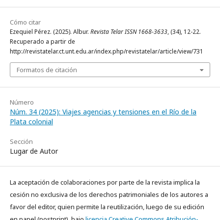
Cómo citar
Ezequiel Pérez. (2025). Albur.
Revista Telar ISSN 1668-3633
, (34), 12-22.
Recuperado a partir de
http://revistatelar.ct.unt.edu.ar/index.php/revistatelar/article/view/731
Formatos de citación
Número
Núm. 34 (2025): Viajes agencias y tensiones en el Río de la
Plata colonial
Sección
Lugar de Autor
La aceptación de colaboraciones por parte de la revista implica la
cesión no exclusiva de los derechos patrimoniales de los autores a
favor del editor, quien permite la reutilización, luego de su edición
en papel (postprint), bajo
licencia Creative Commons Atribución-