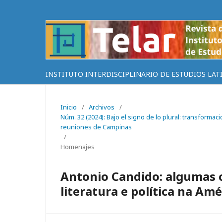
INSTITUTO INTERDISCIPLINARIO DE ESTUDIOS LAT
Inicio
/
Archivos
/
Núm. 32 (2024): Bajo el signo de lo plural: transformacio
reuniones de Campinas
/
Homenajes
Antonio Candido: algumas c
literatura e política na Amé