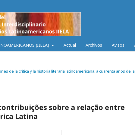
INOAMERICANOS (IIELA)
Actual
Archivos
Avisos
nes de la crítica y la historia literaria latinoamericana, a cuarenta años de l
ontribuições sobre a relação entre
rica Latina