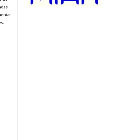
iadas
mentar
es.