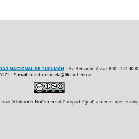
SIDAD NACIONAL DE TUCUMÁN
-
Av. Benjamín Aráoz 800 - C.P. 4000
10171 -
E
-mail
: revistatelar.iiela@filo.unt.edu.ar
ución-NoComercial-CompartirIgual) a menos que se indique