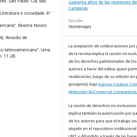
rtes. São Paulo: Cia. das
cuarenta años de las reuniones de
Campinas
 Literatura e sociedade. 6ª
Sección
americana”. Revista Novos
Homenajes
). Revisão de
La aceptación de colaboraciones por 
urso latinoamericano”. Uma
de la revista implica la cesión no excl
p. 11-28.
de los derechos patrimoniales de los
autores a favor del editor, quien perm
reutilización, luego de su edición en
(postprint), bajo
licencia Creative C
Atribución-NoComercial-CompartirIgu
La cesión de derechos no exclusivos
implica también la autorización por p
de los autores para que el trabajo se
alojado en el repositorio institucional
UNT y difundido a través de las base