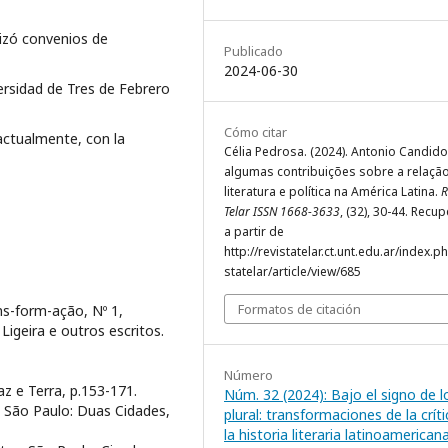
lizó convenios de
Publicado
2024-06-30
versidad de Tres de Febrero
Cómo citar
 actualmente, con la
Célia Pedrosa. (2024). Antonio Candido
algumas contribuições sobre a relação
literatura e política na América Latina.
R
Telar ISSN 1668-3633
, (32), 30-44. Recu
a partir de
http://revistatelar.ct.unt.edu.ar/index.p
statelar/article/view/685
Formatos de citación
ns-form-ação, Nº 1,
igeira e outros escritos.
Número
Paz e Terra, p.153-171.
Núm. 32 (2024): Bajo el signo de l
os. São Paulo: Duas Cidades,
plural: transformaciones de la críti
la historia literaria latinoamericana