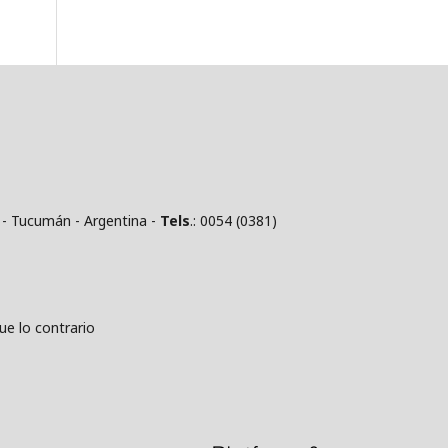
 - Tucumán - Argentina -
Tels
.: 0054 (0381)
 lo contrario