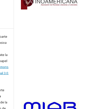
parte
usiva
ite la
 papel
ommons
al 3.0
arte
a
 de la
s de