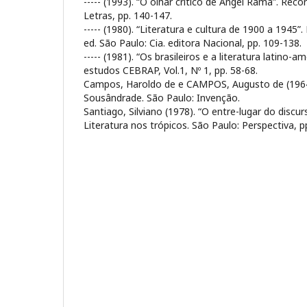
----- (1993). “O olhar crítico de Ángel Rama”. Reco
Letras, pp. 140-147.
----- (1980). “Literatura e cultura de 1900 a 1945”.
ed. São Paulo: Cia. editora Nacional, pp. 109-138.
----- (1981). “Os brasileiros e a literatura latino-
estudos CEBRAP, Vol.1, Nº 1, pp. 58-68.
Campos, Haroldo de e CAMPOS, Augusto de (1964
Sousândrade. São Paulo: Invenção.
Santiago, Silviano (1978). “O entre-lugar do disc
Literatura nos trópicos. São Paulo: Perspectiva, p