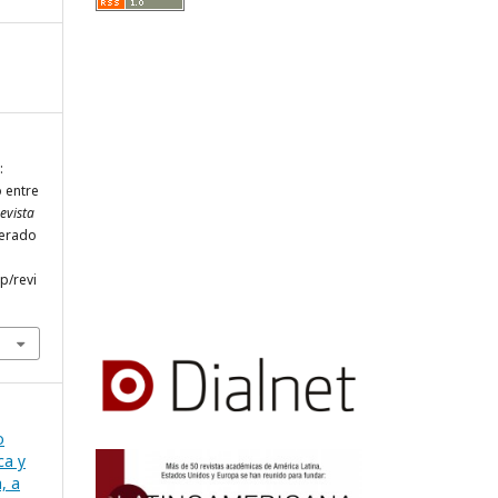
:
 entre
evista
perado
hp/revi
o
ca y
, a