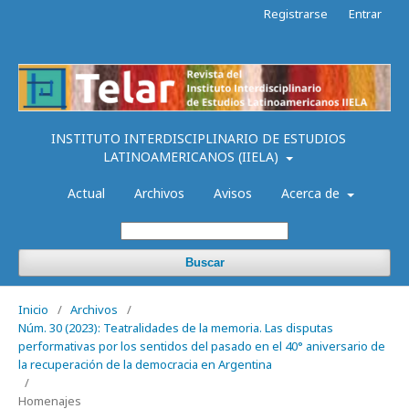
Registrarse
Entrar
INSTITUTO INTERDISCIPLINARIO DE ESTUDIOS
LATINOAMERICANOS (IIELA)
Actual
Archivos
Avisos
Acerca de
Buscar
Inicio
/
Archivos
/
Núm. 30 (2023): Teatralidades de la memoria. Las disputas
performativas por los sentidos del pasado en el 40° aniversario de
la recuperación de la democracia en Argentina
/
Homenajes