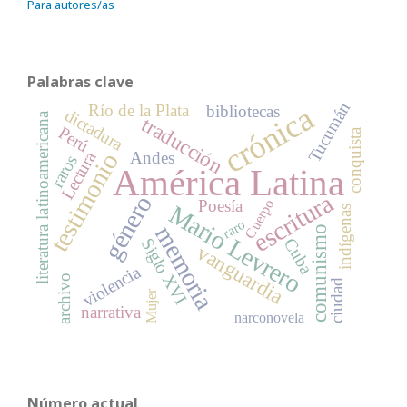
Para autores/as
Palabras clave
Tucumán
crónica
Río de la Plata
bibliotecas
dictadura
literatura latinoamericana
traducción
Perú
conquista
Lectura
Andes
testimonio
raros
América Latina
escritura
género
Poesía
Cuerpo
Mario Levrero
indígenas
raro
memoria
comunismo
Siglo XVI
Cuba
vanguardia
violencia
archivo
ciudad
Mujer
narrativa
narconovela
Número actual