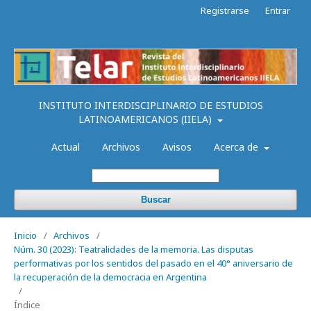
Registrarse
Entrar
INSTITUTO INTERDISCIPLINARIO DE ESTUDIOS
LATINOAMERICANOS (IIELA)
Actual
Archivos
Avisos
Acerca de
Buscar
Inicio
/
Archivos
/
Núm. 30 (2023): Teatralidades de la memoria. Las disputas
performativas por los sentidos del pasado en el 40° aniversario de
la recuperación de la democracia en Argentina
/
Índice