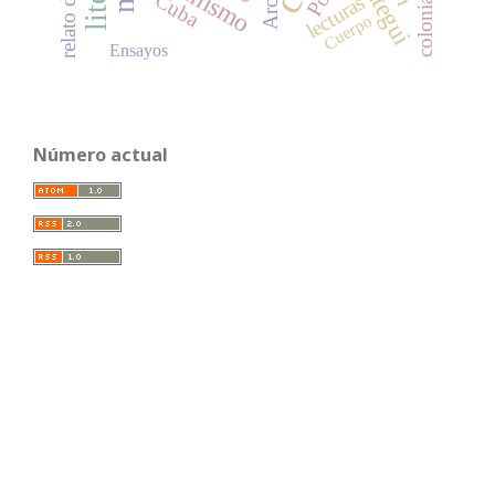
colonialidad
Cuba
lecturas
Cuerpo
Ensayos
Número actual