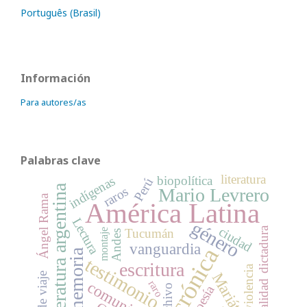
Português (Brasil)
Información
Para autores/as
Palabras clave
literatura
biopolítica
indígenas
Perú
literatura argentina
raros
Mario Levrero
Ángel Rama
América Latina
Lectura
género
ciudad
dictadura
Tucumán
montaje
Andes
vanguardia
crónica
memoria
testimonio
escritura
violencia
Mariátegui
relato de viaje
comunismo
raro
Archivo
Poesía