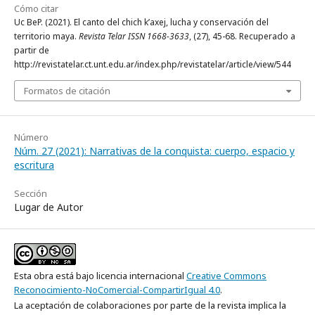
Cómo citar
Uc BeP. (2021). El canto del chich k’axej, lucha y conservación del
territorio maya.
Revista Telar ISSN 1668-3633
, (27), 45-68. Recuperado a
partir de
http://revistatelar.ct.unt.edu.ar/index.php/revistatelar/article/view/544
Formatos de citación
Número
Núm. 27 (2021): Narrativas de la conquista: cuerpo, espacio y
escritura
Sección
Lugar de Autor
Esta obra está bajo licencia internacional
Creative Commons
Reconocimiento-NoComercial-CompartirIgual 4.0
.
La aceptación de colaboraciones por parte de la revista implica la