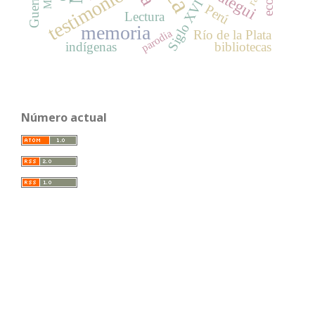
testimonio
Siglo XVI
Perú
Lectura
memoria
parodia
Río de la Plata
indígenas
bibliotecas
Número actual