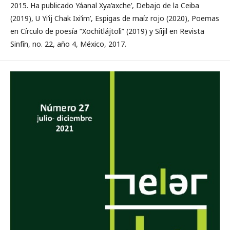
2015. Ha publicado Yáanal Xya’axche’, Debajo de la Ceiba
(2019), U Yi’ij Chak Ixi’im’, Espigas de maíz rojo (2020), Poemas
en Círculo de poesía “Xochitlájtoli” (2019) y Síijil en Revista
Sinfín, no. 22, año 4, México, 2017.