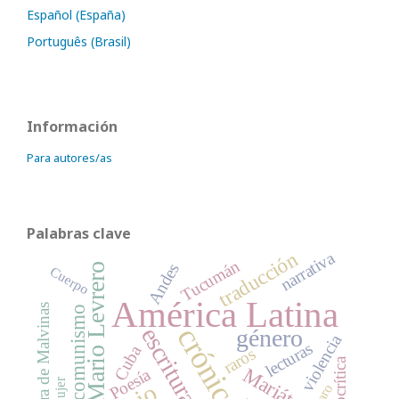
Español (España)
Português (Brasil)
Información
Para autores/as
Palabras clave
traducción
narrativa
Tucumán
Andes
Mario Levrero
Cuerpo
América Latina
Guerra de Malvinas
comunismo
crónica
escritura
género
violencia
lecturas
Cuba
raros
ecocrítica
Mariátegui
Poesía
Mujer
raro