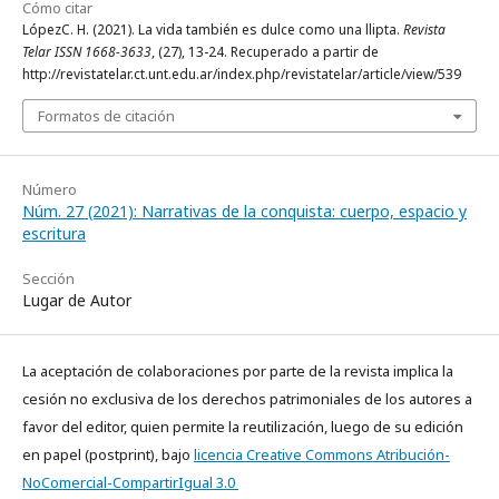
Cómo citar
LópezC. H. (2021). La vida también es dulce como una llipta.
Revista
Telar ISSN 1668-3633
, (27), 13-24. Recuperado a partir de
http://revistatelar.ct.unt.edu.ar/index.php/revistatelar/article/view/539
Formatos de citación
Número
Núm. 27 (2021): Narrativas de la conquista: cuerpo, espacio y
escritura
Sección
Lugar de Autor
La aceptación de colaboraciones por parte de la revista implica la
cesión no exclusiva de los derechos patrimoniales de los autores a
favor del editor, quien permite la reutilización, luego de su edición
en papel (postprint), bajo
licencia Creative Commons Atribución-
NoComercial-CompartirIgual 3.0