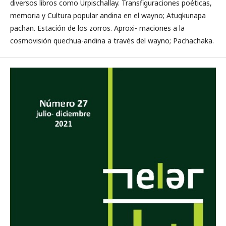
diversos libros como Urpischallay. Transfiguraciones poéticas,
memoria y Cultura popular andina en el wayno; Atuqkunapa
pachan. Estación de los zorros. Aproxi- maciones a la
cosmovisión quechua-andina a través del wayno; Pachachaka.