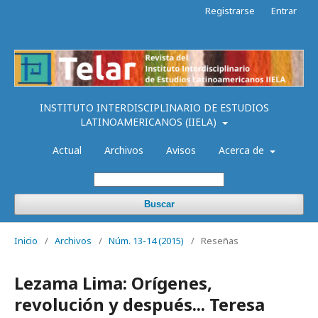
Registrarse
Entrar
INSTITUTO INTERDISCIPLINARIO DE ESTUDIOS
LATINOAMERICANOS (IIELA)
Actual
Archivos
Avisos
Acerca de
Buscar
Inicio
/
Archivos
/
Núm. 13-14 (2015)
/
Reseñas
Lezama Lima: Orígenes,
revolución y después... Teresa