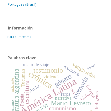
Português (Brasil)
Información
Para autores/as
Palabras clave
vanguardia
relato de viaje
Mujer
ecocrítica
testimonio
literatura argentina
crónica
Tucumán
género
violencia
memoria
América Latina
radicante
escritura
Andes
Lectura
raro
indígenas
raros
Cuba
Poesía
narrativa
Mario Levrero
realismo
Siglo XVI
comunismo