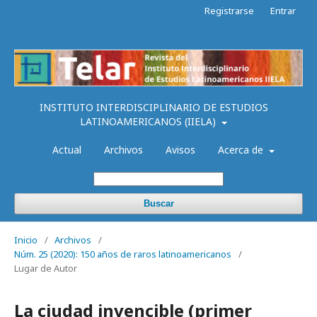
Registrarse
Entrar
INSTITUTO INTERDISCIPLINARIO DE ESTUDIOS
LATINOAMERICANOS (IIELA)
Actual
Archivos
Avisos
Acerca de
Buscar
Inicio
/
Archivos
/
Núm. 25 (2020): 150 años de raros latinoamericanos
/
Lugar de Autor
La ciudad invencible (primer