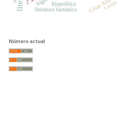
César Aira
Cuerpo
biopolítica
literatura fantástica
Número actual