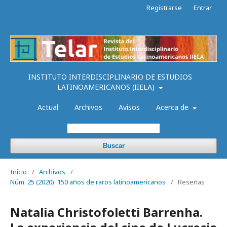
Registrarse
Entrar
INSTITUTO INTERDISCIPLINARIO DE ESTUDIOS
LATINOAMERICANOS (IIELA)
Actual
Archivos
Avisos
Acerca de
Buscar
Inicio
/
Archivos
/
Núm. 25 (2020): 150 años de raros latinoamericanos
/
Reseñas
Natalia Christofoletti Barrenha.