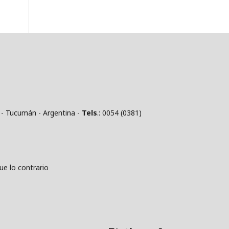
 - Tucumán - Argentina -
Tels
.: 0054 (0381)
 lo contrario