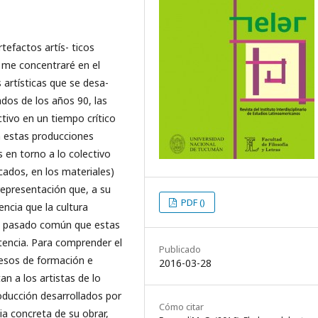
efactos artís- ticos
o me concentraré en el
 artísticas que se desa-
ados de los años 90, las
ctivo en un tiempo crítico
n estas producciones
s en torno a lo colectivo
cados, en los materiales)
representación que, a su
PDF ()
encia que la cultura
 al pasado común que estas
tencia. Para comprender el
Publicado
cesos de formación e
2016-03-28
an a los artistas de lo
oducción desarrollados por
Cómo citar
ia concreta de su obrar,