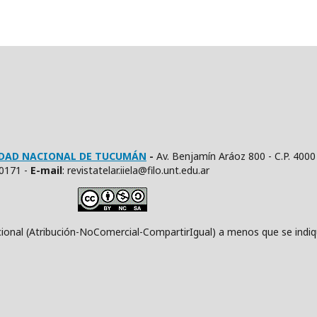
SIDAD NACIONAL DE TUCUMÁN
-
Av. Benjamín Aráoz 800 - C.P. 4000
10171 -
E
-mail
: revistatelar.iiela@filo.unt.edu.ar
ución-NoComercial-CompartirIgual) a menos que se indique