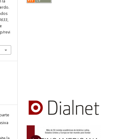
n la
erdo.
iados
-3633
,
de
hp/revi
parte
usiva
ite la