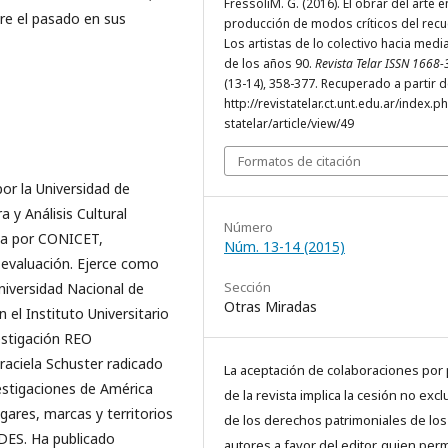
FressoliM. G. (2016). El obrar del arte e
re el pasado en sus
producción de modos críticos del recu
Los artistas de lo colectivo hacia med
de los años 90.
Revista Telar ISSN 1668
(13-14), 358-377. Recuperado a partir 
http://revistatelar.ct.unt.edu.ar/index.p
statelar/article/view/49
Formatos de citación
por la Universidad de
 y Análisis Cultural
Número
da por CONICET,
Núm. 13-14 (2015)
 evaluación. Ejerce como
Sección
niversidad Nacional de
Otras Miradas
el Instituto Universitario
estigación REO
Graciela Schuster radicado
La aceptación de colaboraciones por 
vestigaciones de América
de la revista implica la cesión no excl
gares, marcas y territorios
de los derechos patrimoniales de los
DES. Ha publicado
autores a favor del editor, quien perm