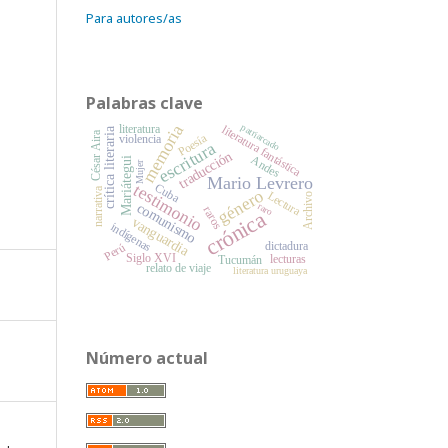
Para autores/as
Palabras clave
memoria
patriarcado
literatura
literatura fantástica
crítica literaria
César Aira
Poesía
violencia
escritura
traducción
Andes
Mariátegui
Mujer
Mario Levrero
testimonio
Cuba
narrativa
género
Lectura
Archivo
comunismo
raro
raros
crónica
vanguardia
indígenas
dictadura
Perú
Siglo XVI
lecturas
Tucumán
relato de viaje
literatura uruguaya
Número actual