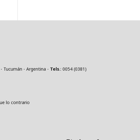
 - Tucumán - Argentina -
Tels
.: 0054 (0381)
 lo contrario