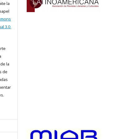
ite la
 papel
ommons
al 3.0
arte
a
 de la
s de
iadas
mentar
es.