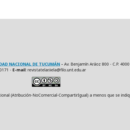
SIDAD NACIONAL DE TUCUMÁN
-
Av. Benjamín Aráoz 800 - C.P. 4000
10171 -
E
-mail
: revistatelar.iiela@filo.unt.edu.ar
ución-NoComercial-CompartirIgual) a menos que se indique