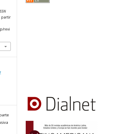
ISSN
 partir
hp/revi
y
parte
usiva