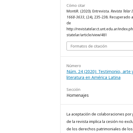
Cómo citar
MontiR. (2020). Entrevista.
Revista Telar 
1668-3633
, (24), 235-238. Recuperado a
de
http://revistatelar.ct.unt.edu.ar/index.p
statelar/article/view/481
Formatos de citación
Número
Núm. 24 (2020): Testimonio, arte 
literatura en América Latina
Sección
Homenajes
La aceptación de colaboraciones por 
de la revista implica la cesión no excl
de los derechos patrimoniales de los