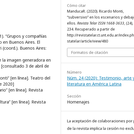
Cómo citar
ManducaR. (2020). Ricardo Monti,
“subversivo” en los escenarios y deba
ellos.
Revista Telar ISSN 1668-3633
, (24)
234. Recuperado a partir de
http://revistatelar.ct.unt.edu.ar/index.p
01). “Grupos y compañías
statelar/article/view/480
no en Buenos Aires. El
i (coord.). Buenos Aires:
Formatos de citación
de la imagen generadora en
a
[consultado 3 de abril de
Número
nti” [en línea]. Teatro del
Núm. 24 (2020): Testimonio, arte 
de 2020]
literatura en América Latina
io” [en línea]. Revista
Sección
ltura” [en línea]. Revista
Homenajes
La aceptación de colaboraciones por 
de la revista implica la cesión no excl