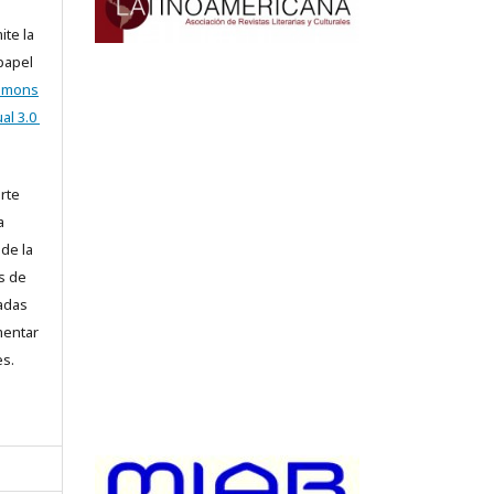
ite la
 papel
ommons
al 3.0
arte
a
 de la
s de
iadas
mentar
es.