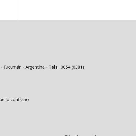
 - Tucumán - Argentina -
Tels
.: 0054 (0381)
 lo contrario