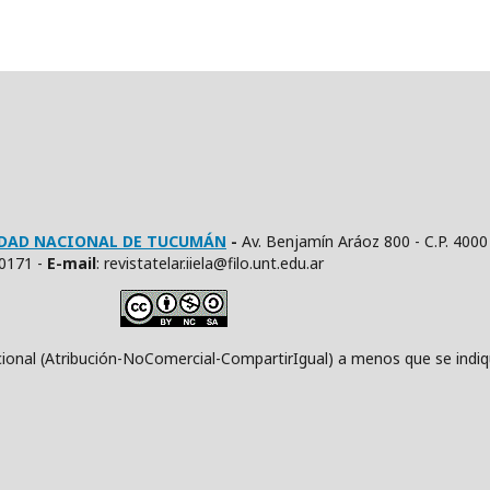
SIDAD NACIONAL DE TUCUMÁN
-
Av. Benjamín Aráoz 800 - C.P. 4000
10171 -
E
-mail
: revistatelar.iiela@filo.unt.edu.ar
ución-NoComercial-CompartirIgual) a menos que se indique