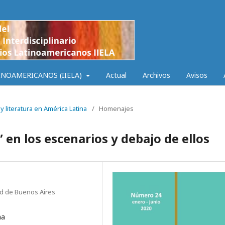
INOAMERICANOS (IIELA)
Actual
Archivos
Avisos
y literatura en América Latina
/
Homenajes
 en los escenarios y debajo de ellos
ad de Buenos Aires
na