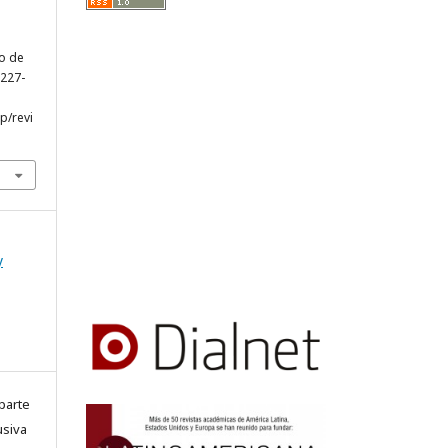
jo de
, 227-
hp/revi
y
parte
usiva