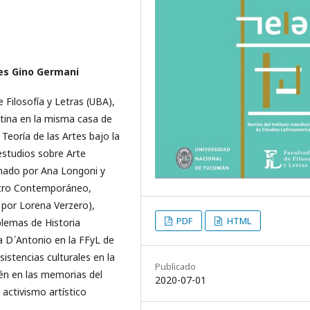
nes Gino Germani
 Filosofía y Letras (UBA),
tina en la misma casa de
Teoría de las Artes bajo la
estudios sobre Arte
dinado por Ana Longoni y
atro Contemporáneo,
o por Lorena Verzero),
PDF
HTML
blemas de Historia
a D ́Antonio en la FFyL de
istencias culturales en la
Publicado
ién en las memorias del
2020-07-01
activismo artístico