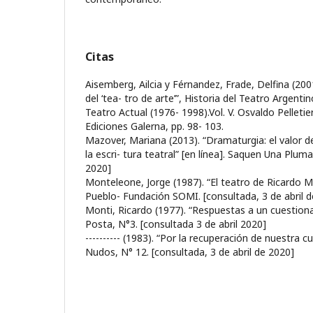
Citas
Aisemberg, Ailcia y Férnandez, Frade, Delfina (20
del ‘tea- tro de arte’”, Historia del Teatro Argenti
Teatro Actual (1976- 1998).Vol. V. Osvaldo Pelletier
Ediciones Galerna, pp. 98- 103.
Mazover, Mariana (2013). “Dramaturgia: el valor 
la escri- tura teatral” [en línea]. Saquen Una Plum
2020]
Monteleone, Jorge (1987). “El teatro de Ricardo Mo
Pueblo- Fundación SOMI.
[consultada, 3 de abril 
Monti, Ricardo (1977). “Respuestas a un cuestionar
Posta, N°3.
[consultada 3 de abril 2020]
---------- (1983). “Por la recuperación de nuestra cu
Nudos, N° 12.
[consultada, 3 de abril de 2020]