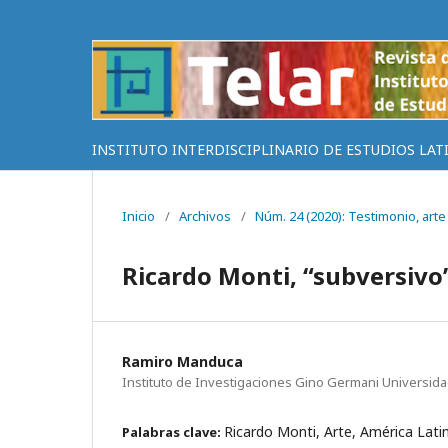
INSTITUTO INTERDISCIPLINARIO DE ESTUDIOS LAT
Inicio
/
Archivos
/
Núm. 24 (2020): Testimonio, arte 
Ricardo Monti, “subversivo”
Ramiro Manduca
Instituto de Investigaciones Gino Germani Universid
Ricardo Monti, Arte, América Lati
Palabras clave: