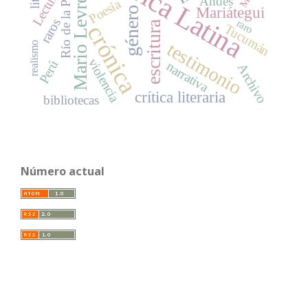
América Latina
Mario Levrero
Río de la Plata
Lectura
Andes
Poesía
Mariátegui
género
raros
raro
escritura
crónica
Tucumán
testimonio
realismo
violencia
Perú
narrativa
Archivo
crítica literaria
bibliotecas
Número actual