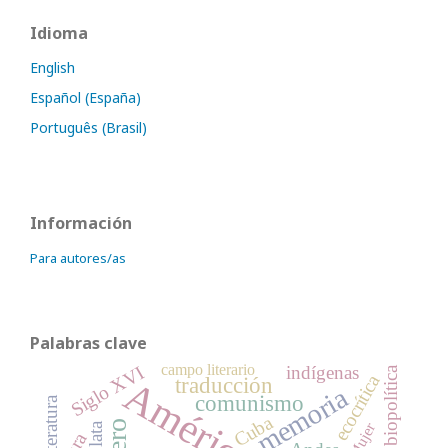
Idioma
English
Español (España)
Português (Brasil)
Información
Para autores/as
Palabras clave
campo literario
indígenas
Siglo XVI
biopolítica
ecocrítica
traducción
memoria
comunismo
literatura
Cuba
Mujer