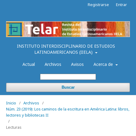
Registrarse
Entrar
INSTITUTO INTERDISCIPLINARIO DE ESTUDIOS
LATINOAMERICANOS (IIELA)
Actual
Archivos
Avisos
Acerca de
Buscar
Inicio
/
Archivos
/
Núm. 23 (2019): Los caminos de la escritura en América Latina: libros,
lectores y bibliotecas II
/
Lecturas