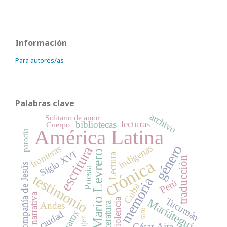
Información
Para autores/as
Palabras clave
archivo
Solitario de amor
lecturas
bibliotecas
Cuerpo
América Latina
parodia
género
indígenas
escritura
fronteras
Mario Levrero
Siglo XVI
Lectura
traducción
crónica
Compañía de Jesús
Poesía
testimonio
memoria
Perú
Cuba
narrativa
Tucumán
violencia
Mariátegui
literatura
Andes
raro
ciudad
raros
Mujer
César Aira