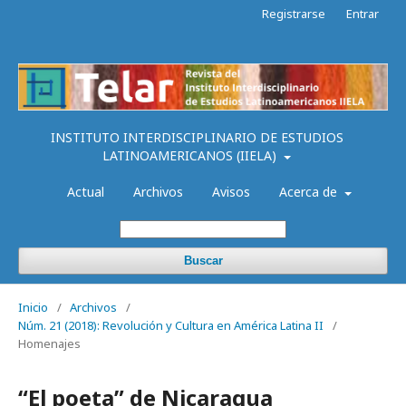
Registrarse
Entrar
INSTITUTO INTERDISCIPLINARIO DE ESTUDIOS
LATINOAMERICANOS (IIELA)
Actual
Archivos
Avisos
Acerca de
Buscar
Inicio
/
Archivos
/
Núm. 21 (2018): Revolución y Cultura en América Latina II
/
Homenajes
“El poeta” de Nicaragua