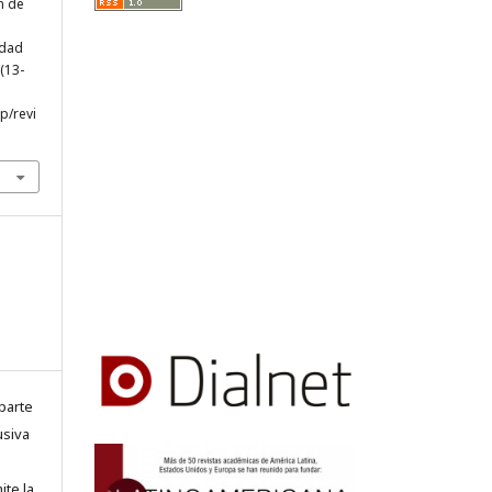
n de
idad
 (13-
hp/revi
parte
usiva
ite la