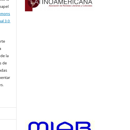
 papel
ommons
al 3.0
arte
a
 de la
s de
iadas
mentar
es.