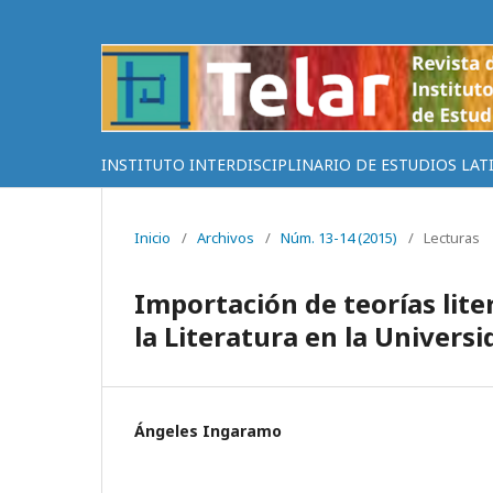
INSTITUTO INTERDISCIPLINARIO DE ESTUDIOS LAT
Inicio
/
Archivos
/
Núm. 13-14 (2015)
/
Lecturas
Importación de teorías lite
la Literatura en la Univers
Ángeles Ingaramo