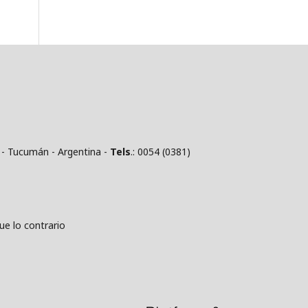
 - Tucumán - Argentina -
Tels
.: 0054 (0381)
 lo contrario