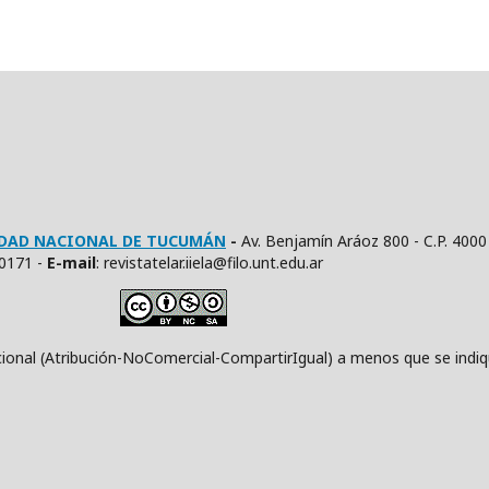
SIDAD NACIONAL DE TUCUMÁN
-
Av. Benjamín Aráoz 800 - C.P. 4000
10171 -
E
-mail
: revistatelar.iiela@filo.unt.edu.ar
ución-NoComercial-CompartirIgual) a menos que se indique