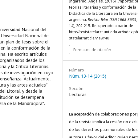
Ingaramo, Ángeles. (2016). Importació
teorías literarias y conformación de la
Didáctica de la Literatura en la Univers
argentina.
Revista Telar ISSN 1668-3633
,
14), 202-215. Recuperado a partir de
niversidad Nacional del
http://revistatelar.ct.unt.edu.ar/index.p
 Universidad Nacional de
statelar/article/view/40
 plan de tesis sobre el
s en la conformación de la
Formatos de citación
ina. Ha escrito artículos
 organizados desde los
ía y la Crítica Literarias.
Número
s de investigación en cuyo
Núm. 13-14 (2015)
a-enseñanza. Actualmente,
ura y las artes actuales”
Sección
el Litoral, y desde la
Lecturas
stitución se desempeña
uella de la Mandrágora”.
La aceptación de colaboraciones por 
de la revista implica la cesión no excl
de los derechos patrimoniales de los
autores a favor del editor, quien perm