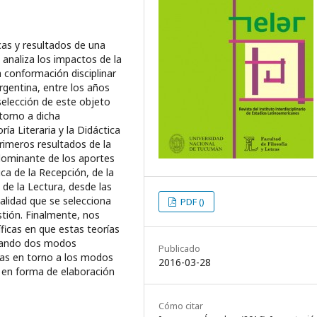
icas y resultados de una
analiza los impactos de la
a conformación disciplinar
argentina, entre los años
selección de este objeto
torno a dicha
ía Literaria y la Didáctica
primeros resultados de la
 dominante de los aportes
ca de la Recepción, de la
l de la Lectura, desde las
alidad que se selecciona
PDF ()
stión. Finalmente, nos
ficas en que estas teorías
icando dos modos
Publicado
cas en torno a los modos
2016-03-28
 y en forma de elaboración
Cómo citar