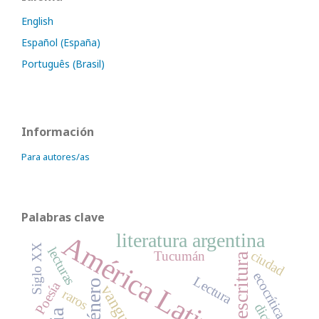
English
Español (España)
Português (Brasil)
Información
Para autores/as
Palabras clave
literatura argentina
América Latina
Siglo XX
lecturas
ciudad
Tucumán
escritura
ecocrítica
Lectura
género
Poesía
vanguardia
raros