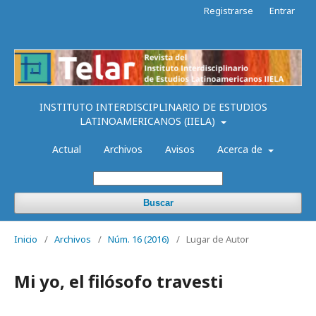
Registrarse
Entrar
INSTITUTO INTERDISCIPLINARIO DE ESTUDIOS
LATINOAMERICANOS (IIELA)
Actual
Archivos
Avisos
Acerca de
Buscar
Inicio
/
Archivos
/
Núm. 16 (2016)
/
Lugar de Autor
Mi yo, el filósofo travesti