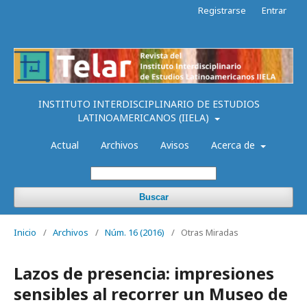
Registrarse
Entrar
INSTITUTO INTERDISCIPLINARIO DE ESTUDIOS
LATINOAMERICANOS (IIELA)
Actual
Archivos
Avisos
Acerca de
Buscar
Inicio
/
Archivos
/
Núm. 16 (2016)
/
Otras Miradas
Lazos de presencia: impresiones
sensibles al recorrer un Museo de