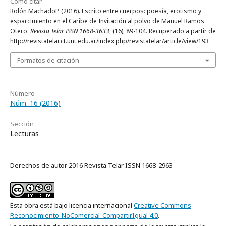
Cómo citar
Rolón MachadoP. (2016). Escrito entre cuerpos: poesía, erotismo y
esparcimiento en el Caribe de Invitación al polvo de Manuel Ramos
Otero.
Revista Telar ISSN 1668-3633
, (16), 89-104. Recuperado a partir de
http://revistatelar.ct.unt.edu.ar/index.php/revistatelar/article/view/193
Formatos de citación
Número
Núm. 16 (2016)
Sección
Lecturas
Derechos de autor 2016 Revista Telar ISSN 1668-2963
Esta obra está bajo licencia internacional
Creative Commons
Reconocimiento-NoComercial-CompartirIgual 4.0
.