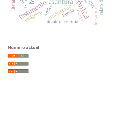
relato de viaje
violencia
crónica
escritura
testimonio
traducción
Andes
Poesía
literatura
indígenas
Cuerpo
literatura colonial
Número actual