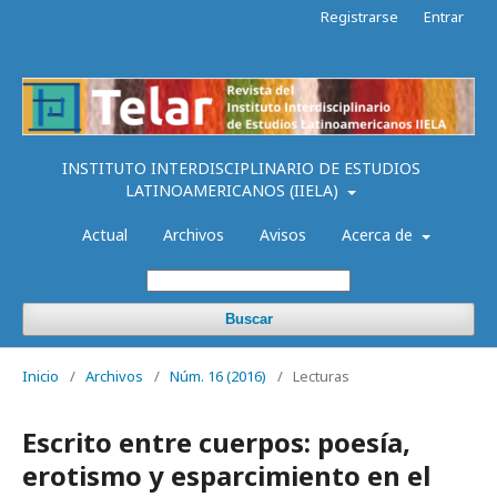
Registrarse
Entrar
INSTITUTO INTERDISCIPLINARIO DE ESTUDIOS
LATINOAMERICANOS (IIELA)
Actual
Archivos
Avisos
Acerca de
Buscar
Inicio
/
Archivos
/
Núm. 16 (2016)
/
Lecturas
Escrito entre cuerpos: poesía,
erotismo y esparcimiento en el