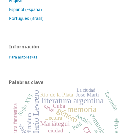
English
Español (España)
Português (Brasil)
Información
Para autores/as
Palabras clave
La ciudad
Tucumán
Mario Levrero
Río de la Plata
José Martí
Siglo XVI
literatura argentina
raros
Cuba
literatura fantástica
memoria
género
comunismo
Archivo
dictadura
Lectura
Mariátegui
Perú
ciudad
raro