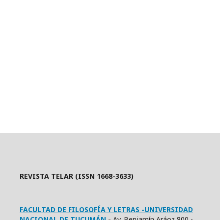
REVISTA TELAR (ISSN 1668-3633)
FACULTAD DE FILOSOFÍA Y LETRAS -UNIVERSIDAD
NACIONAL DE TUCUMÁN
-
Av. Benjamín Aráoz 800 -