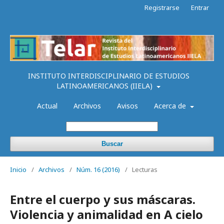
Registrarse
Entrar
INSTITUTO INTERDISCIPLINARIO DE ESTUDIOS
LATINOAMERICANOS (IIELA)
Actual
Archivos
Avisos
Acerca de
Buscar
Inicio
/
Archivos
/
Núm. 16 (2016)
/
Lecturas
Entre el cuerpo y sus máscaras.
Violencia y animalidad en A cielo