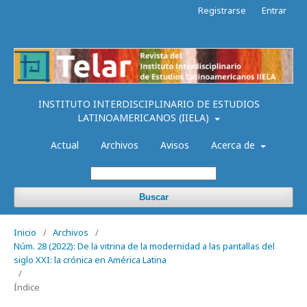
Registrarse
Entrar
INSTITUTO INTERDISCIPLINARIO DE ESTUDIOS
LATINOAMERICANOS (IIELA)
Actual
Archivos
Avisos
Acerca de
Buscar
Inicio
/
Archivos
/
Núm. 28 (2022): De la vitrina de la modernidad a las pantallas del
siglo XXI: la crónica en América Latina
/
Índice