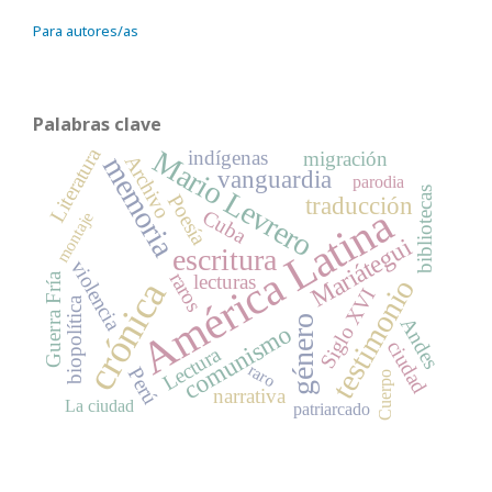
Para autores/as
Palabras clave
Literatura
Mario Levrero
indígenas
migración
memoria
Archivo
vanguardia
parodia
bibliotecas
Poesía
traducción
América Latina
Cuba
montaje
Mariátegui
escritura
violencia
raros
lecturas
Guerra Fría
testimonio
crónica
Siglo XVI
biopolítica
género
Andes
comunismo
ciudad
Lectura
raro
Perú
Cuerpo
narrativa
La ciudad
patriarcado