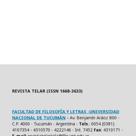
REVISTA TELAR (ISSN 1668-3633)
FACULTAD DE FILOSOFÍA Y LETRAS -UNIVERSIDAD
NACIONAL DE TUCUMÁN
-
Av. Benjamín Aráoz 800 -
C.P. 4000 - Tucumán - Argentina -
Tels
.: 0054 (0381)
4107354 - 4310570 - 4222146 - Int. 7452
Fax
: 4310171 -
E
-mail
: revistatelar.iiela@filo.unt.edu.ar