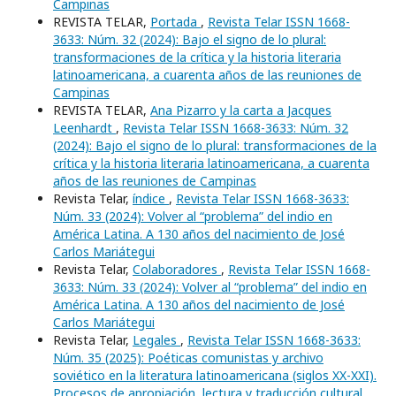
Campinas
REVISTA TELAR,
Portada
,
Revista Telar ISSN 1668-
3633: Núm. 32 (2024): Bajo el signo de lo plural:
transformaciones de la crítica y la historia literaria
latinoamericana, a cuarenta años de las reuniones de
Campinas
REVISTA TELAR,
Ana Pizarro y la carta a Jacques
Leenhardt
,
Revista Telar ISSN 1668-3633: Núm. 32
(2024): Bajo el signo de lo plural: transformaciones de la
crítica y la historia literaria latinoamericana, a cuarenta
años de las reuniones de Campinas
Revista Telar,
índice
,
Revista Telar ISSN 1668-3633:
Núm. 33 (2024): Volver al “problema” del indio en
América Latina. A 130 años del nacimiento de José
Carlos Mariátegui
Revista Telar,
Colaboradores
,
Revista Telar ISSN 1668-
3633: Núm. 33 (2024): Volver al “problema” del indio en
América Latina. A 130 años del nacimiento de José
Carlos Mariátegui
Revista Telar,
Legales
,
Revista Telar ISSN 1668-3633:
Núm. 35 (2025): Poéticas comunistas y archivo
soviético en la literatura latinoamericana (siglos XX-XXI).
Procesos de apropiación, lectura y traducción cultural