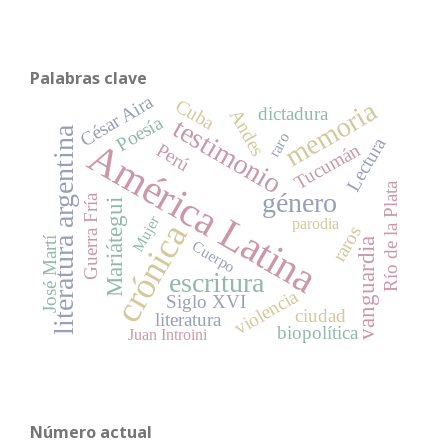
Palabras clave
César Aira
Cuba
memoria
dictadura
Andes
Poesía
testimonio
literatura argentina
raro
Lectura
América Latina
Tucumán
Perú
Río de la Plata
género
Guerra Fría
Mariátegui
Mujer
parodia
crónica
raros
José Martí
vanguardia
Cuerpo
escritura
violencia
Siglo XVI
ciudad
literatura
biopolítica
Juan Introini
Número actual