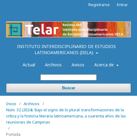
Registrarse
Entrar
INSTITUTO INTERDISCIPLINARIO DE ESTUDIOS
LATINOAMERICANOS (IIELA)
Actual
Archivos
Avisos
Acerca de
Buscar
Inicio
/
Archivos
/
Núm. 32 (2024): Bajo el signo de lo plural: transformaciones de la
crítica y la historia literaria latinoamericana, a cuarenta años de las
reuniones de Campinas
/
Portada