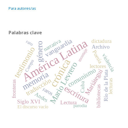
Para autores/as
Palabras clave
América Latina
vanguardia
narrativa
dictadura
raro
género
Archivo
testimonio
montaje
Poesía
violencia
crónica
Cuerpo
Mario Levrero
lectores
comunismo
Mariátegui
Río de la Plata
memoria
traducción
lecturas
fronteras
Cuba
escritura
bibliotecas
raros
Andes
Siglo XVI
Lectura
parodia
El discurso vacío