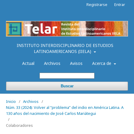
Registrarse
Entrar
INSTITUTO INTERDISCIPLINARIO DE ESTUDIOS
LATINOAMERICANOS (IIELA)
Actual
Archivos
Avisos
Acerca de
Buscar
Inicio
/
Archivos
/
Núm. 33 (2024): Volver al “problema” del indio en América Latina. A
130 años del nacimiento de José Carlos Mariátegui
/
Colaboradores