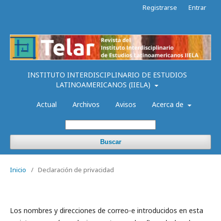
Registrarse
Entrar
INSTITUTO INTERDISCIPLINARIO DE ESTUDIOS
LATINOAMERICANOS (IIELA)
Actual
Archivos
Avisos
Acerca de
Buscar
Inicio
/
Declaración de privacidad
Los nombres y direcciones de correo-e introducidos en esta