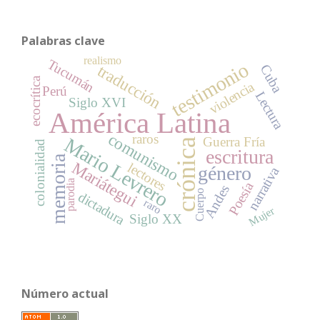
Palabras clave
realismo
Tucumán
testimonio
traducción
Cuba
ecocrítica
violencia
Perú
Lectura
Siglo XVI
América Latina
comunismo
raros
Mario Levrero
Guerra Fría
crónica
colonialidad
escritura
memoria
Mariátegui
lectores
género
narrativa
parodia
Poesía
Andes
Cuerpo
dictadura
raro
Mujer
Siglo XX
Número actual