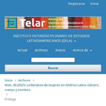
Registrarse
Entrar
INSTITUTO INTERDISCIPLINARIO DE ESTUDIOS
LATINOAMERICANOS (IIELA)
Actual
Archivos
Avisos
Acerca de
Buscar
Inicio
/
Archivos
/
Núm. 26 (2021): La literatura de mujeres en América Latina: Género,
cuerpo y escritura
/
Prólogo