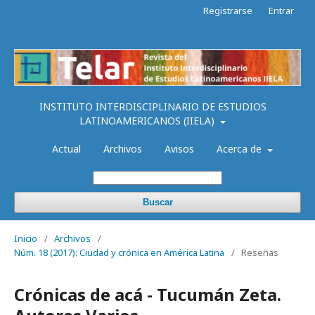
Registrarse
Entrar
INSTITUTO INTERDISCIPLINARIO DE ESTUDIOS
LATINOAMERICANOS (IIELA)
Actual
Archivos
Avisos
Acerca de
Buscar
Inicio
/
Archivos
/
Núm. 18 (2017): Ciudad y crónica en América Latina
/
Reseñas
Crónicas de acá - Tucumán Zeta.