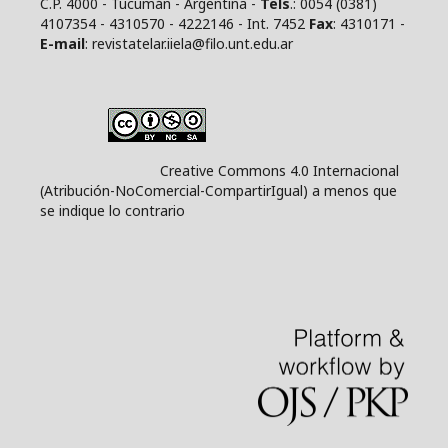
C.P. 4000 - Tucumán - Argentina -
Tels
.: 0054 (0381)
4107354 - 4310570 - 4222146 - Int. 7452
Fax
: 4310171 -
E
-mail
: revistatelar.iiela@filo.unt.edu.ar
Creative Commons 4.0 Internacional
(Atribución-NoComercial-CompartirIgual) a menos que
se indique lo contrario