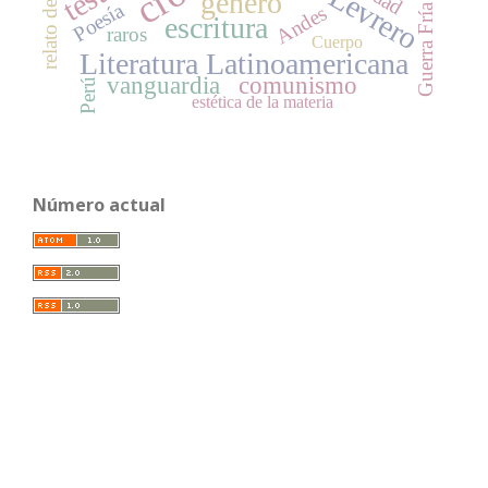
relato de viaje
género
Poesía
Guerra Fría
Andes
escritura
raros
Cuerpo
Literatura Latinoamericana
vanguardia
comunismo
Perú
estética de la materia
Número actual