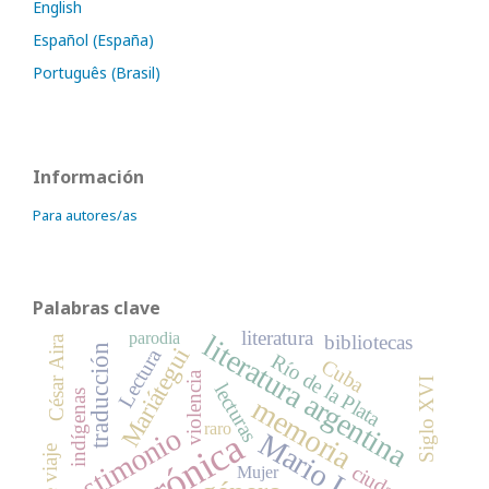
English
Español (España)
Português (Brasil)
Información
Para autores/as
Palabras clave
literatura
parodia
literatura argentina
bibliotecas
César Aira
traducción
Mariátegui
Lectura
Río de la Plata
Cuba
violencia
Siglo XVI
lecturas
indígenas
memoria
raro
testimonio
crónica
Mario Levrero
ciudad
Mujer