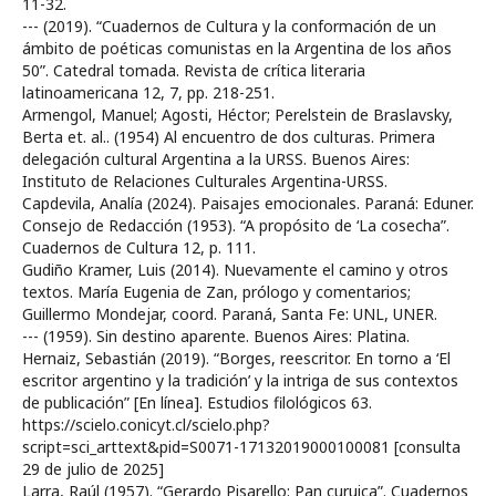
11-32.
--- (2019). “Cuadernos de Cultura y la conformación de un
ámbito de poéticas comunistas en la Argentina de los años
50”. Catedral tomada. Revista de crítica literaria
latinoamericana 12, 7, pp. 218-251.
Armengol, Manuel; Agosti, Héctor; Perelstein de Braslavsky,
Berta et. al.. (1954) Al encuentro de dos culturas. Primera
delegación cultural Argentina a la URSS. Buenos Aires:
Instituto de Relaciones Culturales Argentina-URSS.
Capdevila, Analía (2024). Paisajes emocionales. Paraná: Eduner.
Consejo de Redacción (1953). “A propósito de ‘La cosecha”.
Cuadernos de Cultura 12, p. 111.
Gudiño Kramer, Luis (2014). Nuevamente el camino y otros
textos. María Eugenia de Zan, prólogo y comentarios;
Guillermo Mondejar, coord. Paraná, Santa Fe: UNL, UNER.
--- (1959). Sin destino aparente. Buenos Aires: Platina.
Hernaiz, Sebastián (2019). “Borges, reescritor. En torno a ‘El
escritor argentino y la tradición’ y la intriga de sus contextos
de publicación” [En línea]. Estudios filológicos 63.
https://scielo.conicyt.cl/scielo.php?
script=sci_arttext&pid=S0071-17132019000100081 [consulta
29 de julio de 2025]
Larra, Raúl (1957). “Gerardo Pisarello: Pan curuica”. Cuadernos