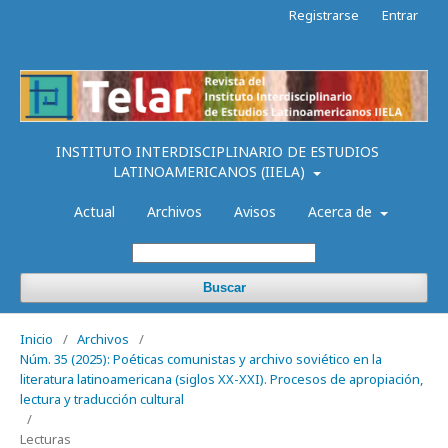
Registrarse
Entrar
INSTITUTO INTERDISCIPLINARIO DE ESTUDIOS
LATINOAMERICANOS (IIELA)
Actual
Archivos
Avisos
Acerca de
Buscar
Inicio
/
Archivos
/
Núm. 35 (2025): Poéticas comunistas y archivo soviético en la
literatura latinoamericana (siglos XX-XXI). Procesos de apropiación,
lectura y traducción cultural
/
Lecturas