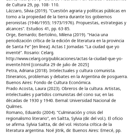
de Cultura 29, pp. 108- 110.
Lázzaro, Silvia (2019). “Cuestión agraria y políticas públicas en
torno a la propiedad de la tierra durante los gobiernos
peronistas (1946/1955; 1973/1976). Propuestas, estrategias y
alcances”. Estudios 41, pp. 63-85.
Orge, Bernardo; Bertolino, Milena (2019). “Hacia una
periodización crítica de la edición de literatura en la provincia
de Santa Fe” [en línea]. Actas I Jornadas “La ciudad que yo
inventé”. Rosario: Celarg.
http://www.celarg.org/publicaciones/actas-la-ciudad-que-yo-
invente.html [consulta 29 de julio de 2025]
Petra, Adriana (2018). Intelectuales y cultura comunista.
Itinerarios, problemas y debates en la Argentina de posguerra.
Buenos Aires: Fondo de Cultura Económica.
Prado Acosta, Laura (2023). Obreros de la cultura. Artistas,
intelectuales y partidos comunistas del cono sur, en las
décadas de 1930 y 1940. Bernal: Universidad Nacional de
Quilmes.
Romano, Eduardo (2004). “Culminación y crisis del
regionalismo literario”, en Saítta, Sylvia (dir. del vol.). El oficio
se afirma. Sylvia Saítta, dir. del vol. Historia crítica de la
literatura argentina. Noé Jitrik, dir. Buenos Aires: Emecé, pp.