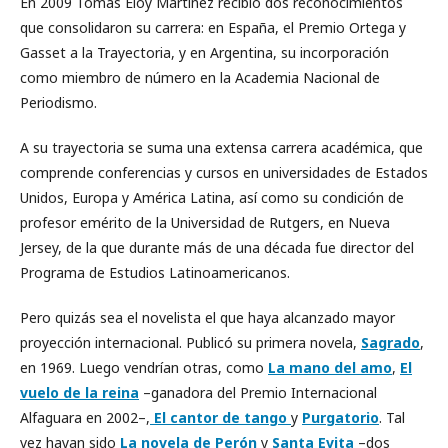
En 2009 Tomás Eloy Martínez recibió dos reconocimientos
que consolidaron su carrera: en España, el Premio Ortega y
Gasset a la Trayectoria, y en Argentina, su incorporación
como miembro de número en la Academia Nacional de
Periodismo.
A su trayectoria se suma una extensa carrera académica, que
comprende conferencias y cursos en universidades de Estados
Unidos, Europa y América Latina, así como su condición de
profesor emérito de la Universidad de Rutgers, en Nueva
Jersey, de la que durante más de una década fue director del
Programa de Estudios Latinoamericanos.
Pero quizás sea el novelista el que haya alcanzado mayor
proyección internacional. Publicó su primera novela,
Sagrado
,
en 1969. Luego vendrían otras, como
La mano del amo
,
El
vuelo de la reina
–ganadora del Premio Internacional
Alfaguara en 2002–,
El cantor de tango
y
Purgatorio
. Tal
vez hayan sido
La novela de Perón
y
Santa Evita
–dos