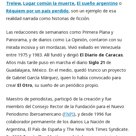
Trelew
,
Lugar común la muerte
,
El sueño argentino
o
Réquiem por un país perdido
, son un ejemplo de esa
realidad narrada como historias de ficción.
Las redacciones de semanarios como Primera Plana y
Panorama, y de diarios como La Opinión, contaron con su
mirada incisiva y sin mordazas. Vivió exiliado en Venezuela
entre 1975 y 1983. Allí fundó y dirigió
El Diario de Caracas
.
Años más tarde puso en marcha el diario
Siglo 21
de
Guadalajara, México. En el medio, quedó trunco un proyecto
de Gabriel García Márquez, quien lo había convocado para
crear
El Otro
, su sueño de un periódico propio.
Maestro de periodistas, participó de la creación y fue
miembro del Consejo Rector de la Fundación para el Nuevo
Periodismo Iberoamericano (
FNPI
), y desde 1996 fue
colaborador permanente de los diarios La Nación de
Argentina, El País de España y The New York Times Syndicate.