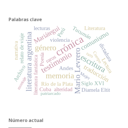
Palabras clave
Mariátegui
Tucumán
lecturas
Literatura
Perú
comunismo
literatura argentina
relato de viaje
crónica
violencia
narrativa
dictadura
género
Mario Levrero
testimonio
Cuerpo
raro
Poesía
escritura
raros
literatura fantástica
Lectura
traducción
Archivo
Andes
Mujer
memoria
montaje
Siglo XVI
Río de la Plata
Cuba
alteridad
Diamela Eltit
patriarcado
Número actual