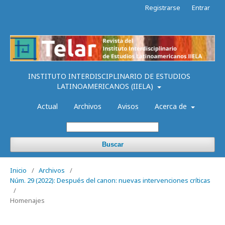
Registrarse
Entrar
INSTITUTO INTERDISCIPLINARIO DE ESTUDIOS
LATINOAMERICANOS (IIELA)
Actual
Archivos
Avisos
Acerca de
Buscar
Inicio
/
Archivos
/
Núm. 29 (2022): Después del canon: nuevas intervenciones críticas
/
Homenajes