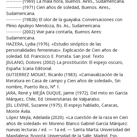
---------- (1969) La mala hora, Buenos. Aires., Sudamericana.
---------- (1971) Cien años de soledad, Buenos. Aires.,
Sudamericana.
---------- (1982b) El olor de la guayaba. Conversaciones con
Plinio Apuleyo Mendoza, Bs. As., Sudamericana.
---------- (2002) Vivir para contarla, Buenos Aires:
Sudamericana.
HAZERA, Lydia (1976). «Estudio sinóptico de las
personalidades femeninas». Explicación de Cien años de
soledad. Ed. Francisco E. Porrata. San José: Texto
JIULANO, Dolores (2002) La prostitución: El espejo oscuro,
España: Icaria Editorial.
GUTIERREZ MOUAT, Ricardo (1983). «Carnavalización de la
literatura en Casa de campo y Cien años de soledad», Sin
nombre, Puerto Rico, N° 1.
JARA, René y MEJÍA DUQUE, Jaime (1972). Del mito en García
Márquez, Chile, Ed. Universitarias de Valparaíso.
JIIL LEVINE, Suzanne (1975). El espejo hablado, Caracas,
Monte Ávila.
López Mejía, Adelaida (2020). «La cuestión de la raza en Cien
años de soledad» en Moreno Blanco Gabriel García Márquez:
nuevas lecturas / ed. — 1a ed. — Santa Marta: Universidad del
Magdalena; Bogotá: Universidad de la Salle; Madrid, Esp.: