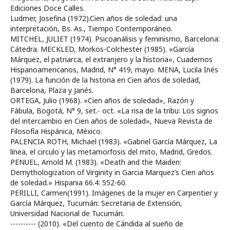
Ediciones Doce Calles.
Ludmer, Josefina (1972).Cien años de soledad: una
interpretación, Bs. As., Tiempo Contemporáneo.
MITCHEL, JULIET (1974). Psicoanálisis y feminismo, Barcelona:
Cátedra. MECKLED, Morkos-Colchester (1985). «García
Márquez, el patriarca, el extranjero y la historia», Cuadernos
Hispanoamericanos, Madrid, N° 419, mayo. MENA, Lucila Inés
(1979). La función de la historia en Cien años de soledad,
Barcelona, Plaza y Janés.
ORTEGA, Julio (1968). «Cien años de soledad», Razón y
Fábula, Bogotá, N° 9, set.- oct. «La risa de la tribu: Los signos
del intercambio en Cien años de soledad», Nueva Revista de
Filosofía Hispánica, México.
PALENCIA ROTH, Michael (1983). «Gabriel García Márquez, La
línea, el circulo y las metamorfosis del mito, Madrid, Gredos.
PENUEL, Arnold M. (1983). «Death and the Maiden:
Demythologization of Virginity in Garcia Marquez’s Cien años
de soledad.» Hispania 66.4: 552-60.
PERILLI, Carmen(1991). Imágenes de la mujer en Carpentier y
García Márquez, Tucumán: Secretaria de Extensión,
Universidad Nacional de Tucumán.
---------- (2010). «Del cuento de Cándida al sueño de