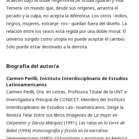
acaecen bajo la doble hegemonía de Úrsula Iguarán y Pilar
Ternera. Un mundo que, desde sus orígenes, arrastra el
pecado y la culpa, no acepta la diferencia. Los otros –indios,
negros, mujeres, extranje- ros– quedan fuera del diseño. La
relación entre los sexos está regida por una doble moral. El
universo surgido como utopía no puede aceptar el cambio.
Sólo puede estar destinado a la derrota.
Biografía del autor/a
Carmen Perilli,
Instituto Interdisciplinario de Estudios
Latinoamericanos
Carmen Perilli, Dra. en Letras, Profesora Titular de la UNT e
Investigadora Principal de CONICET. Miembro del Instituto
Interdisciplinario de Estudios Lati- noamericanos. Dirige la
Revista Telar. Entre sus libros Imágenes de L
a mujer en
Carpentier y García Márquez
(1991);
Las ratas en la torre de
Babel
(1994)
Historiografía y ficción en la narrativa
latinoamericana
(1995);
Colonialismo y escrituras en América