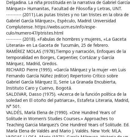
Delgadina. La niña prostituida en la narrativa de Gabriel García
Márquez» Humanitas, Facultad de Filosofía y Letras, UNT.
---------- (2011).Las putas tristes y no tan tristes en la obra de
Gabriel García Márquez», Espéculo, Madrid: Universidad
Complutense. https://webs.ucm.es/info/espe-
culo/numero47/ptristes.html
---------- (2018). «Fabulas de hombres y mujeres, «La Gaceta
Literaria» en La Gaceta de Tucumán, 25 de febrero.
RAMÍREZ MOLAS (1978).Tiempo y narración, Enfoques de la
temporalidad en Borges, Carpentier, Cortázar y García
Márquez, Madrid, Gredos.
RICHARD Pierre (1995). «García Márquez y la mujer «en Luis
Fernando García Núñez (editor) Repertorio Crítico sobre
Gabriel García Márquez II, Serie La Granada Encubierta,
Instituto Caro y Cuervo, Bogotá.
SALDIVAR, Dasso (1975). «Acerca de la función política de la
soledad en El otoño del patriarca», Estafeta Literaria, Madrid,
N° 501.
VALDÉS, María Elena de (1990). «One Hundred Years of
Solitude in Women’s Studies Courses.» Approaches to
Teaching Garcia Marquez’s One Hundred Years of Solitude. Ed.
María Elena de Valdés and Mario J. Valdés. New York: MLA.
VARGAS LLOSA, Mario (1971). García Márquez, Historia de un