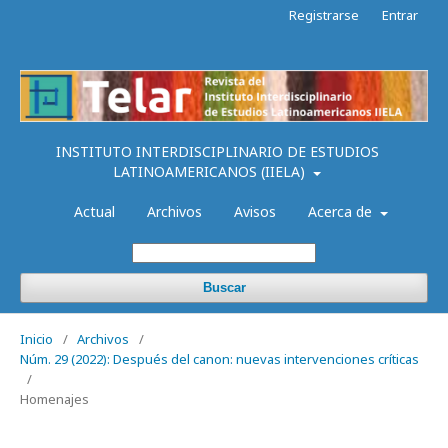
Registrarse
Entrar
INSTITUTO INTERDISCIPLINARIO DE ESTUDIOS
LATINOAMERICANOS (IIELA)
Actual
Archivos
Avisos
Acerca de
Buscar
Inicio
/
Archivos
/
Núm. 29 (2022): Después del canon: nuevas intervenciones críticas
/
Homenajes