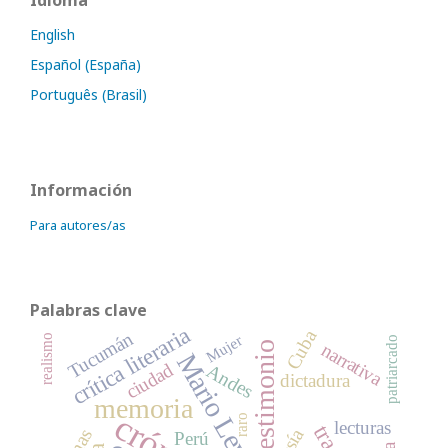
English
Español (España)
Português (Brasil)
Información
Para autores/as
Palabras clave
crítica literaria
Cuba
Tucumán
Mujer
realismo
patriarcado
narrativa
testimonio
Mario Levrero
ciudad
Andes
dictadura
memoria
raro
lecturas
Perú