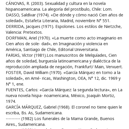
CÁNOVAS, R. (2003). Sexualidad y cultura en la novela
hispanoamericana. La alegoría del prostíbulo, Chile: Lom.
DASSO, Saldívar (1974). «De dónde y cómo nació Cien años de
soledad», Estafeta Literaria, Madrid, noviembre N° 551.
DERRIDA, Jacques (1971). Espolones. Los estilos de Nietzche,
Valencia: Pretextos.
DORFMAN, Ariel (1970). «La muerte como acto imaginario en
Cien años de sole- dad», en Imaginación y violencia en
América, Santiago de Chile, Editorial Universitaria.
FARIAS, Víctor (1981).Los manuscritos de Melquíades, Cien
años de soledad, burguesía latinoamericana y dialéctica de la
reproducción ampliada de negación, Frankfurt/ Main, Vervuert.
FOSTER, David William (1970). «García Márquez en torno a la
soledad», en Amé- ricas, Washington, OEA, N° 12, dic. 1969 y
N° 1, ene.
FUENTES, Carlos: «García Márquez: la segunda lectura», en La
nueva novela hispa- noamericana, México, Joaquín Mortiz,
1974.
GARCÍA MÁRQUEZ, Gabriel (1968). El coronel no tiene quien le
escriba, Bs. As, Sudamericana.
---------- (1982) Los funerales de la Mama Grande, Buenos
Aires., Sudamericana.