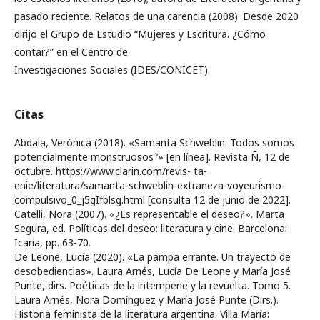
pasado reciente. Relatos de una carencia (2008). Desde 2020
dirijo el Grupo de Estudio “Mujeres y Escritura. ¿Cómo
contar?” en el Centro de
Investigaciones Sociales (IDES/CONICET).
Citas
Abdala, Verónica (2018). «Samanta Schweblin: Todos somos
potencialmente monstruosos ́’» [en línea]. Revista Ñ, 12 de
octubre. https://www.clarin.com/revis- ta-
enie/literatura/samanta-schweblin-extraneza-voyeurismo-
compulsivo_0_j5gIfblsg.html [consulta 12 de junio de 2022].
Catelli, Nora (2007). «¿Es representable el deseo?». Marta
Segura, ed. Políticas del deseo: literatura y cine. Barcelona:
Icaria, pp. 63-70.
De Leone, Lucía (2020). «La pampa errante. Un trayecto de
desobediencias». Laura Arnés, Lucía De Leone y María José
Punte, dirs. Poéticas de la intemperie y la revuelta. Tomo 5.
Laura Arnés, Nora Domínguez y María José Punte (Dirs.).
Historia feminista de la literatura argentina. Villa María: