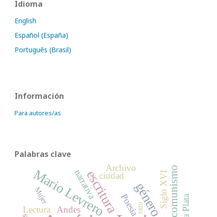
Idioma
English
Español (España)
Português (Brasil)
Información
Para autores/as
Palabras clave
Archivo
comunismo
Mario Levrero
narrativa
escritura
Siglo XVI
ciudad
género
Mujer
Poesía
raro
Lectura
Andes