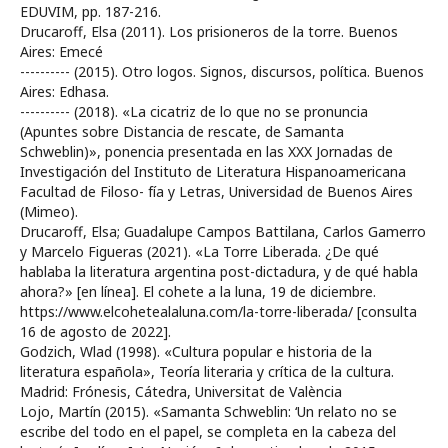
EDUVIM, pp. 187-216.
Drucaroff, Elsa (2011). Los prisioneros de la torre. Buenos
Aires: Emecé
---------- (2015). Otro logos. Signos, discursos, política. Buenos
Aires: Edhasa.
---------- (2018). «La cicatriz de lo que no se pronuncia
(Apuntes sobre Distancia de rescate, de Samanta
Schweblin)», ponencia presentada en las XXX Jornadas de
Investigación del Instituto de Literatura Hispanoamericana
Facultad de Filoso- fía y Letras, Universidad de Buenos Aires
(Mimeo).
Drucaroff, Elsa; Guadalupe Campos Battilana, Carlos Gamerro
y Marcelo Figueras (2021). «La Torre Liberada. ¿De qué
hablaba la literatura argentina post-dictadura, y de qué habla
ahora?» [en línea]. El cohete a la luna, 19 de diciembre.
https://www.elcohetealaluna.com/la-torre-liberada/ [consulta
16 de agosto de 2022].
Godzich, Wlad (1998). «Cultura popular e historia de la
literatura española», Teoría literaria y crítica de la cultura.
Madrid: Frónesis, Cátedra, Universitat de València
Lojo, Martín (2015). «Samanta Schweblin: ‘Un relato no se
escribe del todo en el papel, se completa en la cabeza del