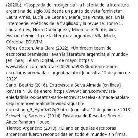
(2020b). « ́Jaspeada de inteligencia ́: la historia de la literatura
argentina del siglo XXI desde un punto de vista feminista»,
Laura Arnés, Lucía De Leone y María José Punte, eds. En la
Intemperie. Poéticas de la fragilidad y la revuelta. Tomo 5,
Laura Arnés, Nora Domínguez y María José Punte, dirs.
Historia feminista de la literatura argentina. Villa María,
Córdoba: EDUVIM.
Pérez Cotten, Ana Clara (2022). «Un ‘dream team’ de
escritoras premiadas llevan la literatura argentina al mundo»
[en línea]. Télam Digital, 5 de mayo. https://
www.telam.com.ar/notas/202205/593586-dream-team-
escritoras-premiadas- argentina.html [consulta 12 de junio de
2022].
Sarlo, Beatriz (2016). Entrevista a Selva Almada [en línea].
Revista Ñ. 30 de enero. https://www.clarin.com/revista-
enie/ladrilleros-beatriz-sarlo-entrevista-selva- almada-hablan-
segunda-novela-almada-video-agustin-
gorostiaga_3_Hybr0zO2gG.html [consulta 12 de junio de 2018]
Schweblin, Samanta (2014). Distancia de Rescate. Buenos
Aires: Random House.
Tiempo Argentino (2018). «El año en que las escritoras
argentinas fueron reconocidas en todo el mundo» sin firma,