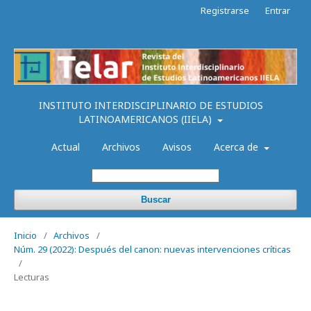
Registrarse
Entrar
INSTITUTO INTERDISCIPLINARIO DE ESTUDIOS
LATINOAMERICANOS (IIELA)
Actual
Archivos
Avisos
Acerca de
Buscar
Inicio
/
Archivos
/
Núm. 29 (2022): Después del canon: nuevas intervenciones críticas
/
Lecturas