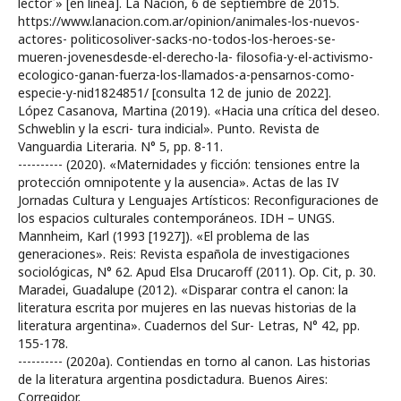
lector ́» [en línea]. La Nación, 6 de septiembre de 2015.
https://www.lanacion.com.ar/opinion/animales-los-nuevos-
actores- politicosoliver-sacks-no-todos-los-heroes-se-
mueren-jovenesdesde-el-derecho-la- filosofia-y-el-activismo-
ecologico-ganan-fuerza-los-llamados-a-pensarnos-como-
especie-y-nid1824851/ [consulta 12 de junio de 2022].
López Casanova, Martina (2019). «Hacia una crítica del deseo.
Schweblin y la escri- tura indicial». Punto. Revista de
Vanguardia Literaria. N° 5, pp. 8-11.
---------- (2020). «Maternidades y ficción: tensiones entre la
protección omnipotente y la ausencia». Actas de las IV
Jornadas Cultura y Lenguajes Artísticos: Reconfiguraciones de
los espacios culturales contemporáneos. IDH – UNGS.
Mannheim, Karl (1993 [1927]). «El problema de las
generaciones». Reis: Revista española de investigaciones
sociológicas, N° 62. Apud Elsa Drucaroff (2011). Op. Cit, p. 30.
Maradei, Guadalupe (2012). «Disparar contra el canon: la
literatura escrita por mujeres en las nuevas historias de la
literatura argentina». Cuadernos del Sur- Letras, N° 42, pp.
155-178.
---------- (2020a). Contiendas en torno al canon. Las historias
de la literatura argentina posdictadura. Buenos Aires:
Corregidor.