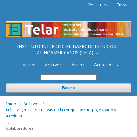
Registrarse
Entrar
INSTITUTO INTERDISCIPLINARIO DE ESTUDIOS
LATINOAMERICANOS (IIELA)
Actual
Archivos
Avisos
Acerca de
Buscar
Inicio
/
Archivos
/
Núm. 27 (2021): Narrativas de la conquista: cuerpo, espacio y
escritura
/
Colaboradores