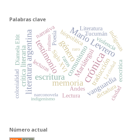
Palabras clave
narrativa
Literatura
Mario Levrero
biopolítica
literatura argentina
indígenas
Poesía
Tucumán
Diamela Eltit
realismo
violencia
testimonio
género
comunismo
crítica literaria
raro
Mariátegui
Siglo XVI
crónica
raros
traducción
lecturas
ecocrítica
La ciudad
colonialidad
escritura
vanguardia
memoria
dictadura
ciudad
Andes
narconovela
Lectura
indigenismo
Número actual