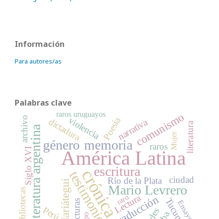
Información
Para autores/as
Palabras clave
raros uruguayos
comunismo
archivo
violencia
Poesía
dictadura
narrativa
literatura
literatura argentina
Mujer
género
memoria
raros
Siglo XVI
América Latina
escritura
crónica
testimonio
ciudad
Río de la Plata
Mariátegui
Mario Levrero
bibliotecas
Lectura
raro
traducción
Tucumán
lecturas
Ensayos
Perú