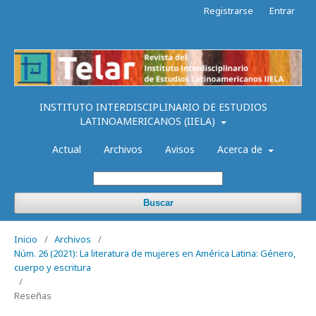
Registrarse
Entrar
INSTITUTO INTERDISCIPLINARIO DE ESTUDIOS
LATINOAMERICANOS (IIELA)
Actual
Archivos
Avisos
Acerca de
Buscar
Inicio
/
Archivos
/
Núm. 26 (2021): La literatura de mujeres en América Latina: Género,
cuerpo y escritura
/
Reseñas