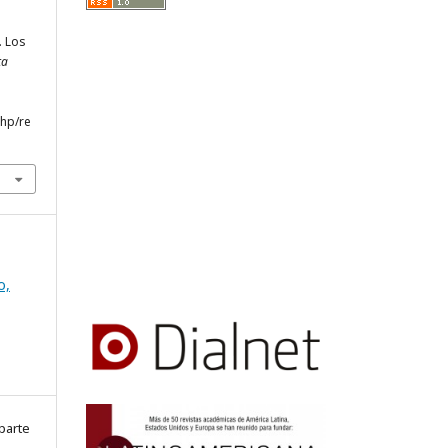
. Los
ta
php/re
o,
parte