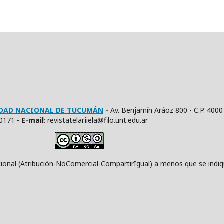
SIDAD NACIONAL DE TUCUMÁN
-
Av. Benjamín Aráoz 800 - C.P. 4000
10171 -
E
-mail
: revistatelar.iiela@filo.unt.edu.ar
ución-NoComercial-CompartirIgual) a menos que se indique