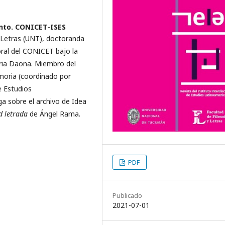
nto. CONICET-ISES
y Letras (UNT), doctoranda
ral del CONICET bajo la
oria Daona. Miembro del
moria (coordinado por
e Estudios
a sobre el archivo de Idea
d letrada
de Ángel Rama.
PDF
Publicado
2021-07-01