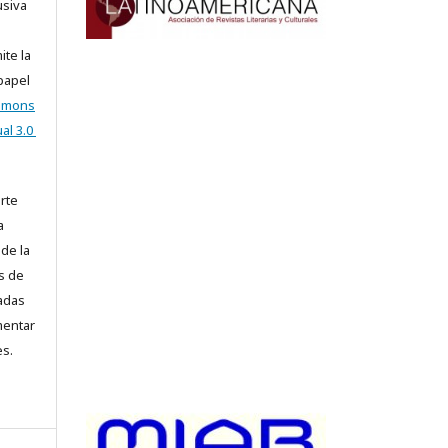
usiva
ite la
 papel
ommons
al 3.0
arte
a
 de la
s de
iadas
mentar
es.