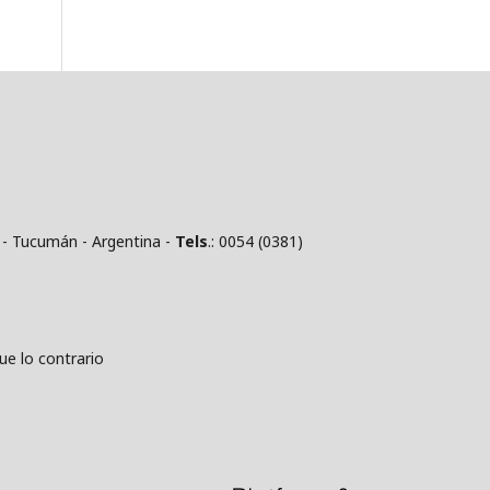
 - Tucumán - Argentina -
Tels
.: 0054 (0381)
 lo contrario