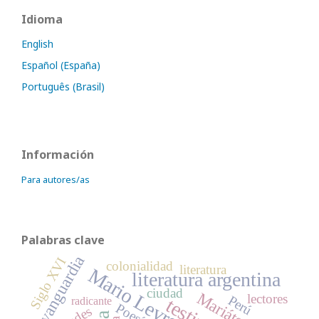
Idioma
English
Español (España)
Português (Brasil)
Información
Para autores/as
Palabras clave
vanguardia
Siglo XVI
colonialidad
literatura
Mario Levrero
literatura argentina
ciudad
Mariátegui
lectores
Perú
radicante
Poesía