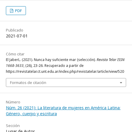
PDF
Publicado
2021-07-01
Cómo citar
El JaberL. (2021). Nunca hay suficiente mar (selección).
Revista Telar ISSN
1668-3633
, (26), 23-26. Recuperado a partir de
https://revistatelar.ct.unt.edu.ar/index.php/revistatelar/article/view/520
Formatos de citación
Número
Núm. 26 (2021): La literatura de mujeres en América Latina:
Género, cuerpo y escritura
Sección
Lugar de Autor