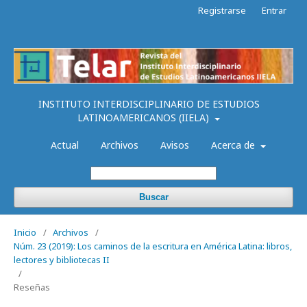
Registrarse
Entrar
INSTITUTO INTERDISCIPLINARIO DE ESTUDIOS
LATINOAMERICANOS (IIELA)
Actual
Archivos
Avisos
Acerca de
Buscar
Inicio
/
Archivos
/
Núm. 23 (2019): Los caminos de la escritura en América Latina: libros,
lectores y bibliotecas II
/
Reseñas