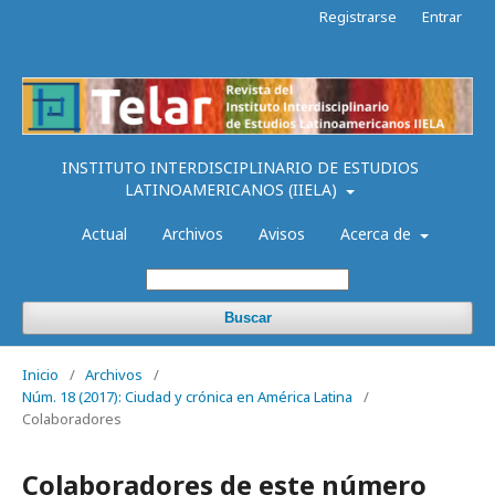
Registrarse
Entrar
INSTITUTO INTERDISCIPLINARIO DE ESTUDIOS
LATINOAMERICANOS (IIELA)
Actual
Archivos
Avisos
Acerca de
Buscar
Inicio
/
Archivos
/
Núm. 18 (2017): Ciudad y crónica en América Latina
/
Colaboradores
Colaboradores de este número