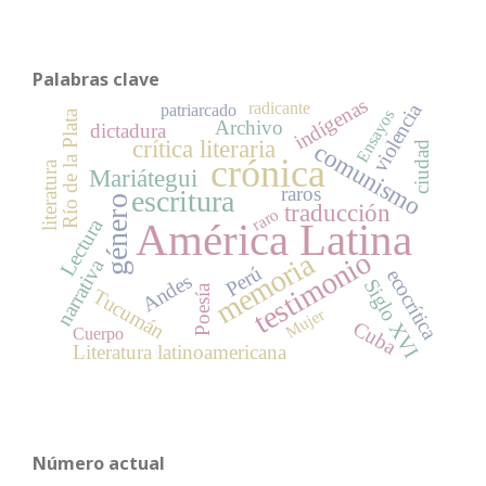
Palabras clave
indígenas
radicante
violencia
patriarcado
Ensayos
Río de la Plata
Archivo
dictadura
crítica literaria
comunismo
ciudad
crónica
literatura
Mariátegui
raros
escritura
género
traducción
raro
Lectura
América Latina
testimonio
memoria
narrativa
Perú
ecocrítica
Andes
Siglo XVI
Poesía
Tucumán
Mujer
Cuba
Cuerpo
Literatura latinoamericana
Número actual